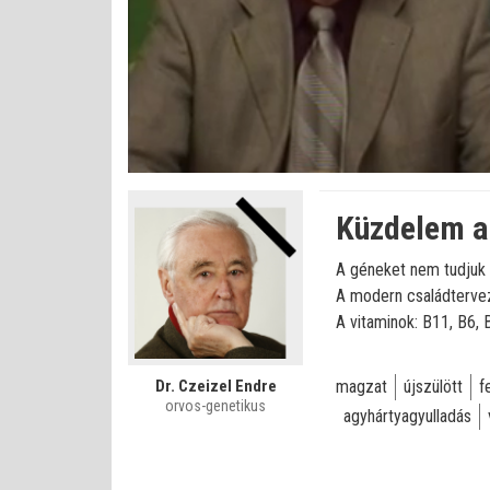
Betöltve
:
Állapot
:
Némítás
0%
0%
kikapcsolva
Küzdelem a 
A géneket nem tudjuk 
A modern családtervez
A vitaminok: B11, B6, 
Dr. Czeizel Endre
magzat
újszülött
f
orvos-genetikus
agyhártyagyulladás