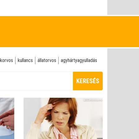
korvos
kullancs
állatorvos
agyhártyagyulladás
KERESÉS