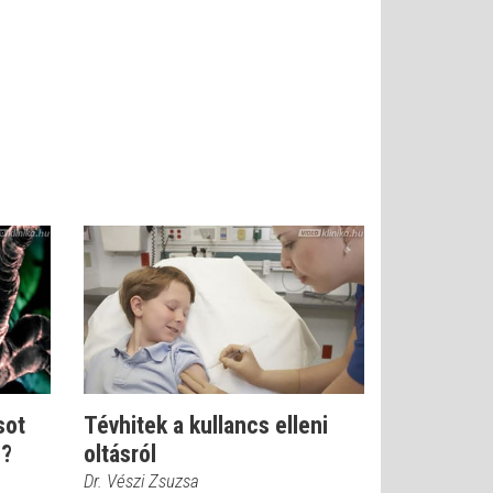
sot
Tévhitek a kullancs elleni
n?
oltásról
Dr. Vészi Zsuzsa