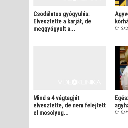
Csodálatos gyógyulás:
Agyve
Elvesztette a karját, de
kórhá
meggyógyult a...
Dr. Szl
Mind a 4 végtagját
Egés
elvesztette, de nem felejtett
agyh
el mosolyog...
Dr. Bal