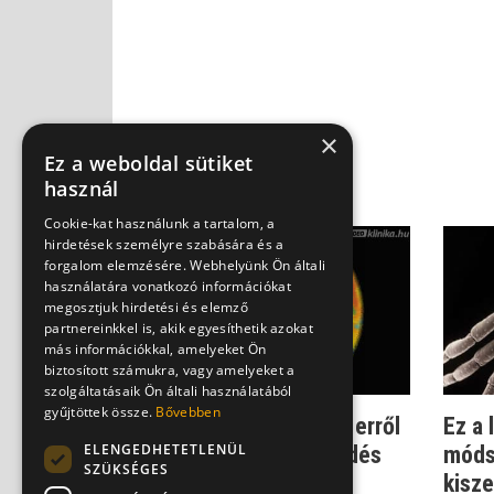
×
Ez a weboldal sütiket
használ
Cookie-kat használunk a tartalom, a
hirdetések személyre szabására és a
forgalom elemzésére. Webhelyünk Ön általi
használatára vonatkozó információkat
megosztjuk hirdetési és elemző
partnereinkkel is, akik egyesíthetik azokat
más információkkal, amelyeket Ön
biztosított számukra, vagy amelyeket a
szolgáltatásaik Ön általi használatából
gyűjtöttek össze.
Bővebben
Egyre több a kullancs - erről
Ez a
ELENGEDHETETLENÜL
is a globális felmelegedés
móds
SZÜKSÉGES
teh...
kisz