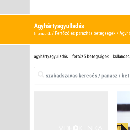
Agyhártyagyulladás
Fertőző és parazitás betegségek
Agyhá
Információk
agyhártyagyulladás
fertőző betegségek
kullancsc