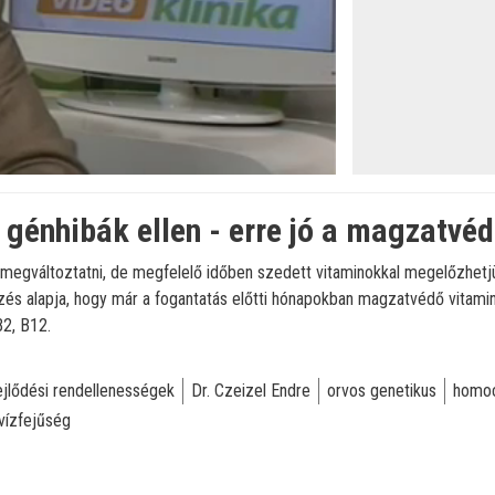
génhibák ellen - erre jó a magzatvéd
megváltoztatni, de megfelelő időben szedett vitaminokkal megelőzhetjük
és alapja, hogy már a fogantatás előtti hónapokban magzatvédő vitamin
B2, B12.
ejlődési rendellenességek
Dr. Czeizel Endre
orvos genetikus
homoc
vízfejűség