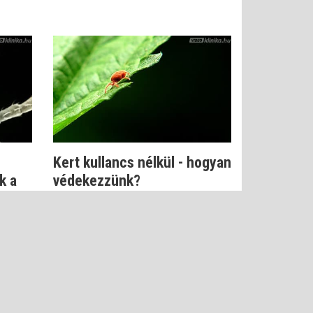
Kert kullancs nélkül - hogyan
k a
védekezzünk?
Dr. Kapiller Zoltán