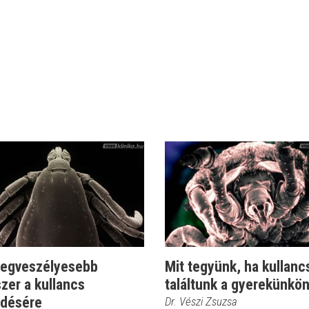
 legveszélyesebb
Mit tegyünk, ha kullanc
zer a kullancs
találtunk a gyerekünkö
edésére
Dr. Vészi Zsuzsa