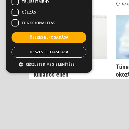
TELJESÍTMÉNY
Dr. Szlávik János
Dr. Vés
CÉLZÁS
FUNKCIONALITÁS
ÖSSZES ELFOGADÁSA
ÖSSZES ELUTASÍTÁSA
RÉSZLETEK MEGJELENÍTÉSE
Ez a leggyorsabb oltás
Tünet
kullancs ellen
okoz
Dr. Vészi Zsuzsa
Dr. Vés