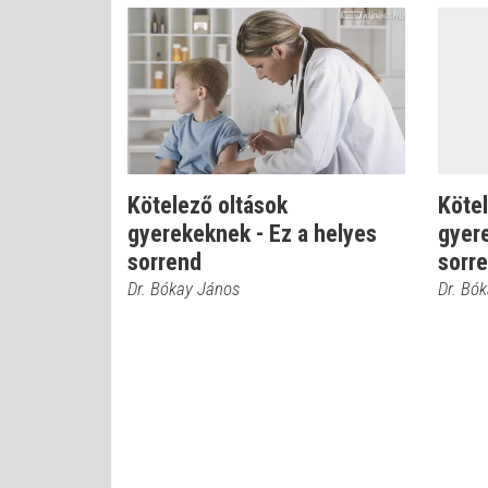
Kötelező oltások
Kötel
gyerekeknek - Ez a helyes
gyere
sorrend
sorr
Dr. Bókay János
Dr. Bó