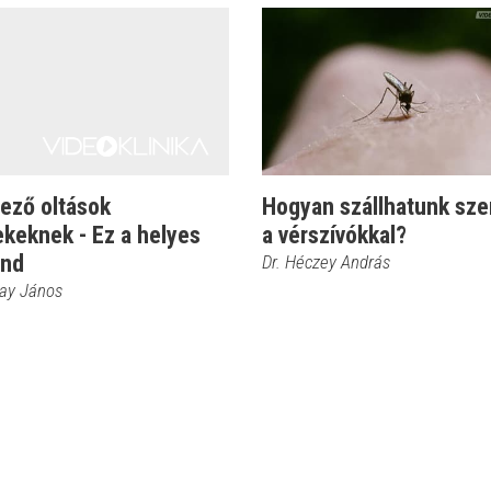
ező oltások
Hogyan szállhatunk sz
keknek - Ez a helyes
a vérszívókkal?
end
Dr. Héczey András
kay János