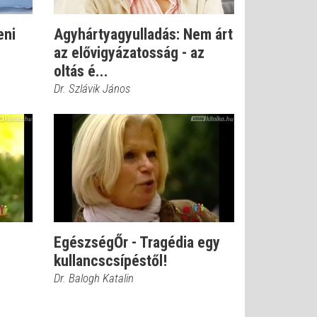
eni
Agyhártyagyulladás: Nem árt
az elővigyázatosság - az
oltás é...
Dr. Szlávik János
EgészségŐr - Tragédia egy
kullancscsípéstől!
Dr. Balogh Katalin