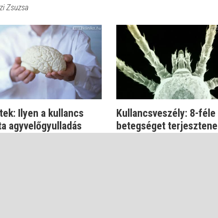
zi Zsuzsa
ek: Ilyen a kullancs
Kullancsveszély: 8-féle
ta agyvelőgyulladás
betegséget terjesztene
paraziták
zi Zsuzsa
Dr. Kapiller Zoltán