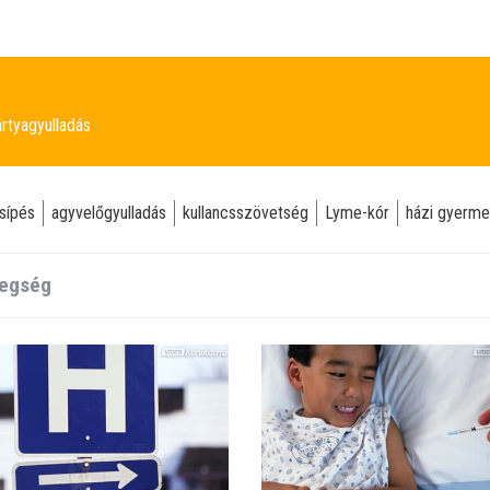
rtyagyulladás
sípés
agyvelőgyulladás
kullancsszövetség
Lyme-kór
házi gyerme