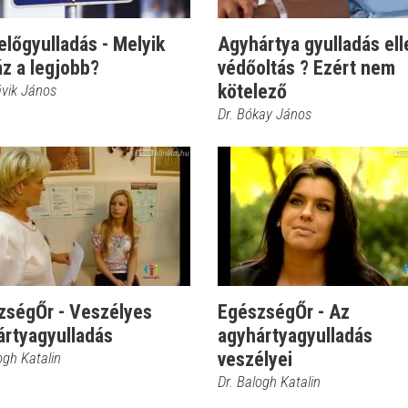
lőgyulladás - Melyik
Agyhártya gyulladás ell
z a legjobb?
védőoltás ? Ezért nem
kötelező
ávik János
Dr. Bókay János
zségŐr - Veszélyes
EgészségŐr - Az
ártyagyulladás
agyhártyagyulladás
veszélyei
ogh Katalin
Dr. Balogh Katalin