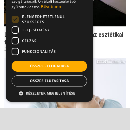
szolgáltatásaik Ön általi használatából
Bővebben
gyűjtöttek össze.
ELENGEDHETETLENÜL
SZÜKSÉGES
TELJESÍTMÉNY
Látványos különbség - eddig bírja az esztétikai
CÉLZÁS
tömés
Dr. Kiss Melinda Viktória
FUNKCIONALITÁS
ÖSSZES ELFOGADÁSA
ÖSSZES ELUTASÍTÁSA
RÉSZLETEK MEGJELENÍTÉSE