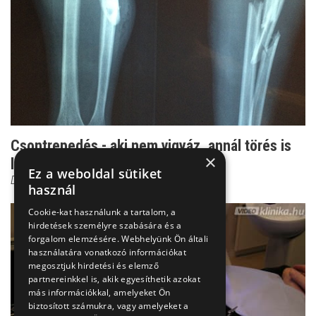
Csontrepedés - aki nem vigyáz, annál törés is
×
lehet belőle!
Ez a weboldal sütiket
Dr. Zolnay Péter
használ
Cookie-kat használunk a tartalom, a
hirdetések személyre szabására és a
forgalom elemzésére. Webhelyünk Ön általi
használatára vonatkozó információkat
megosztjuk hirdetési és elemző
partnereinkkel is, akik egyesíthetik azokat
más információkkal, amelyeket Ön
biztosított számukra, vagy amelyeket a