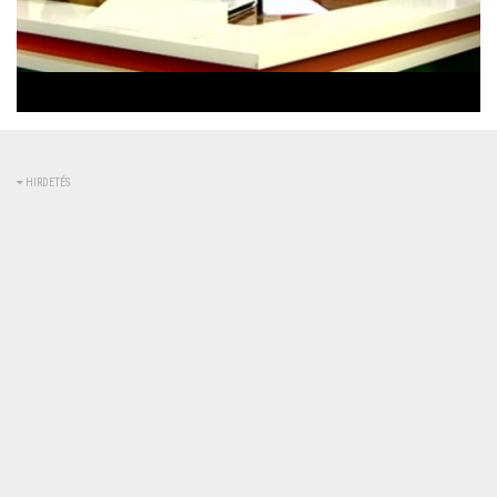
Betöltve
:
Állapot
:
Némítás
0%
0%
kikapcsolva
HIRDETÉS