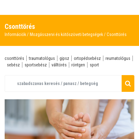
Csonttörés
Információk
Mozgásszervi és kötőszöveti betegségek
Csonttörés
csonttörés
traumatológus
gipsz
ortopédsebész
reumatológus
sebész
sportsebész
válltörés
röntgen
sport