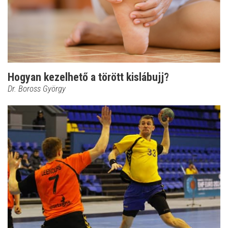
Hogyan kezelhető a törött kislábujj?
Dr. Boross György