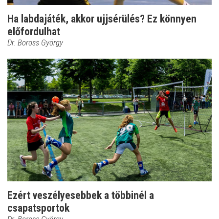
Ha labdajáték, akkor ujjsérülés? Ez könnyen
előfordulhat
Dr. Boross György
Ezért veszélyesebbek a többinél a
csapatsportok
Dr. Boross György