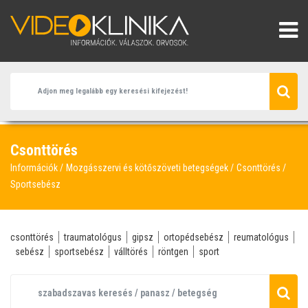
Csonttörés
Információk
Mozgásszervi és kötőszöveti betegségek
Csonttörés
Sportsebész
csonttörés
traumatológus
gipsz
ortopédsebész
reumatológus
sebész
sportsebész
válltörés
röntgen
sport