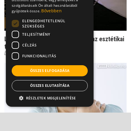
szolgáltatásaik Ön általi használatából
Bővebben
gyűjtöttek össze.
ELENGEDHETETLENÜL
SZÜKSÉGES
TELJESÍTMÉNY
Látványos különbség - eddig bírja az esztétikai
CÉLZÁS
tömés
Dr. Kiss Melinda Viktória
FUNKCIONALITÁS
ÖSSZES ELFOGADÁSA
ÖSSZES ELUTASÍTÁSA
RÉSZLETEK MEGJELENÍTÉSE