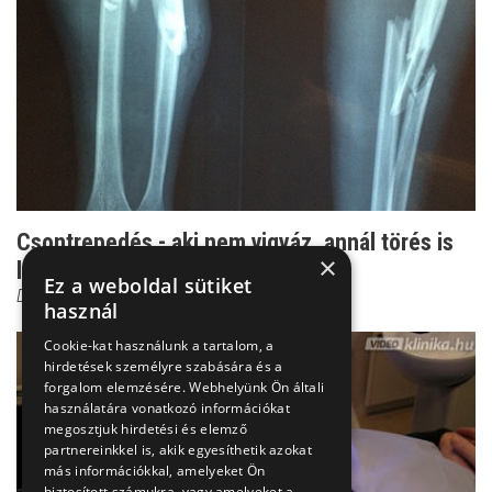
Csontrepedés - aki nem vigyáz, annál törés is
×
lehet belőle!
Ez a weboldal sütiket
Dr. Zolnay Péter
használ
Cookie-kat használunk a tartalom, a
hirdetések személyre szabására és a
forgalom elemzésére. Webhelyünk Ön általi
használatára vonatkozó információkat
megosztjuk hirdetési és elemző
partnereinkkel is, akik egyesíthetik azokat
más információkkal, amelyeket Ön
biztosított számukra, vagy amelyeket a