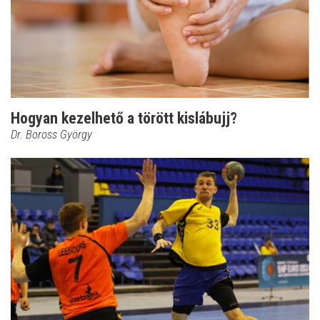
Hogyan kezelhető a törött kislábujj?
Dr. Boross György