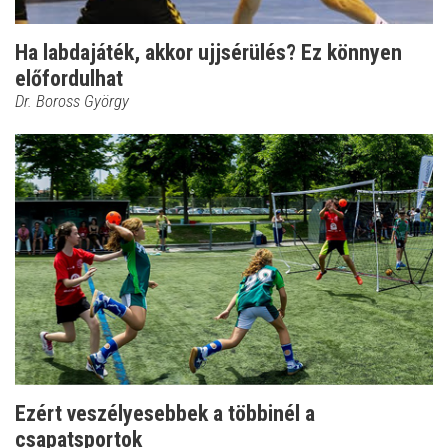
Ha labdajáték, akkor ujjsérülés? Ez könnyen
előfordulhat
Dr. Boross György
Ezért veszélyesebbek a többinél a
csapatsportok