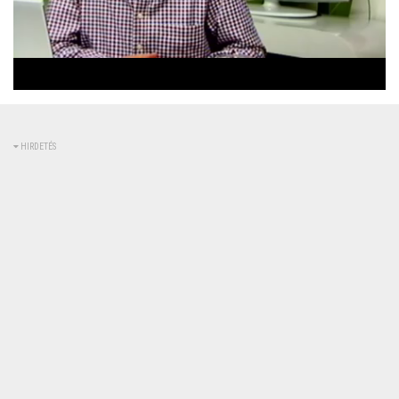
Betöltve
:
Állapot
:
Némítás
0%
0%
kikapcsolva
HIRDETÉS