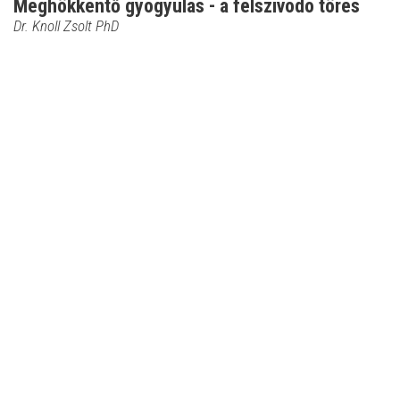
Meghökkentő gyógyulás - a felszívódó törés
Dr. Knoll Zsolt PhD