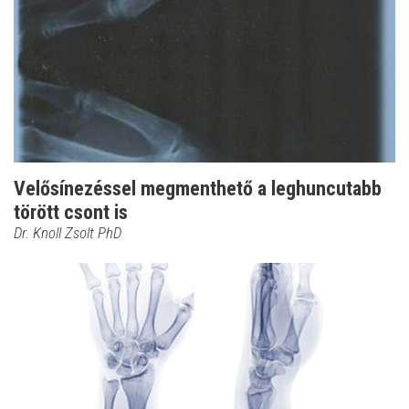
Velősínezéssel megmenthető a leghuncutabb
törött csont is
Dr. Knoll Zsolt PhD