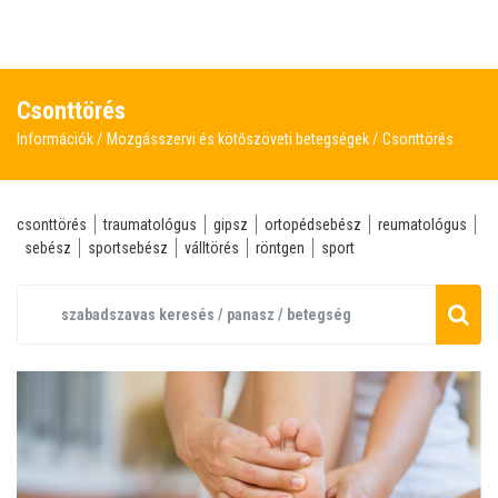
Csonttörés
Információk
Mozgásszervi és kötőszöveti betegségek
Csonttörés
csonttörés
traumatológus
gipsz
ortopédsebész
reumatológus
sebész
sportsebész
válltörés
röntgen
sport