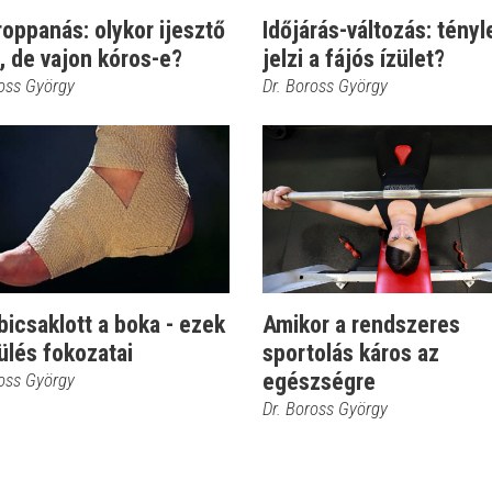
oppanás: olykor ijesztő
Időjárás-változás: tényl
, de vajon kóros-e?
jelzi a fájós ízület?
ross György
Dr. Boross György
bicsaklott a boka - ezek
Amikor a rendszeres
ülés fokozatai
sportolás káros az
egészségre
ross György
Dr. Boross György