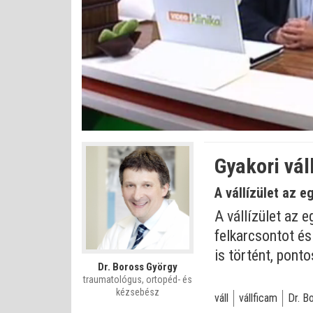
Bet
Állapot
:
Némítás
0%
0%
kikapcsolva
Gyakori vál
A vállízület az e
A vállízület az e
felkarcsontot és
is történt, pont
Dr. Boross György
traumatológus, ortopéd- és
kézsebész
váll
vállficam
Dr. B