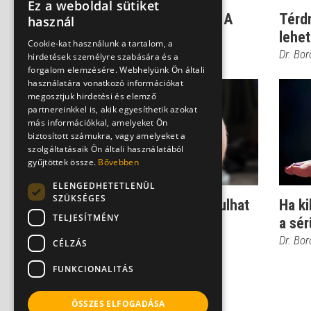
Ez a weboldal sütiket
Mozgásszervi sérülés? A
Térdr
használ
jegelés segíthet!
lehet
Cookie-kat használunk a tartalom, a
Dr. Boross György
Dr. Bo
hirdetések személyre szabására és a
forgalom elemzésére. Webhelyünk Ön általi
használatára vonatkozó információkat
megosztjuk hirdetési és elemző
partnereinkkel is, akik egyesíthetik azokat
más információkkal, amelyeket Ön
biztosított számukra, vagy amelyeket a
szolgáltatásaik Ön általi használatából
gyűjtöttek össze.
Bővebben
ELENGEDHETETLENÜL
SZÜKSÉGES
Mennyi idő alatt gyógyulhat
Ha ki
TELJESÍTMÉNY
a zúzódás?
a sér
Dr. Boross György
Dr. Bo
CÉLZÁS
FUNKCIONALITÁS
ÖSSZES ELFOGADÁSA