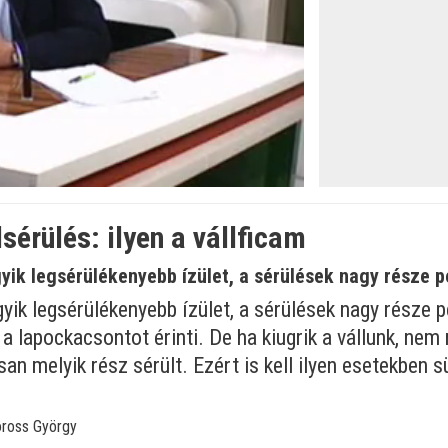
öltve
:
lsérülés: ilyen a vállficam
gyik legsérülékenyebb ízület, a sérülések nagy része p
gyik legsérülékenyebb ízület, a sérülések nagy része p
 a lapockacsontot érinti. De ha kiugrik a vállunk, ne
osan melyik rész sérült. Ezért is kell ilyen esetekben
oross György