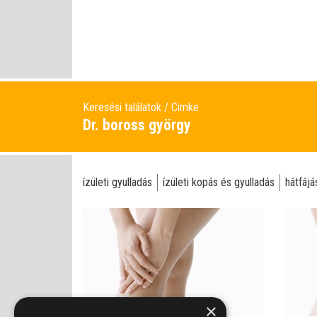
Keresési találatok
Cimke
Dr. boross györgy
ízületi gyulladás
ízületi kopás és gyulladás
hátfájá
×