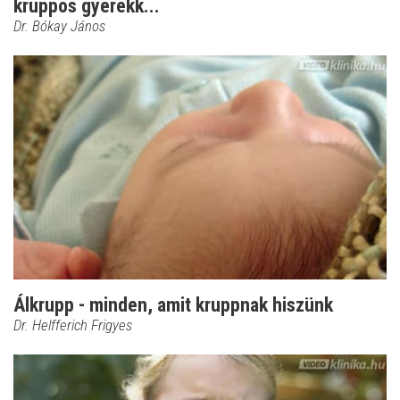
kruppos gyerekk...
Dr. Bókay János
Álkrupp - minden, amit kruppnak hiszünk
Dr. Helfferich Frigyes