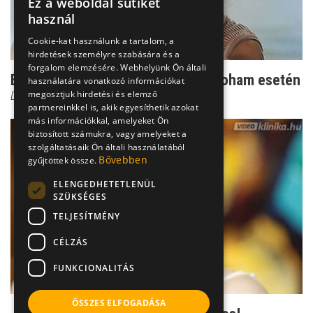
Ez a weboldal sütiket
használ
Cookie-kat használunk a tartalom, a
hirdetések személyre szabására és a
forgalom elemzésére. Webhelyünk Ön általi
Életet menthet: teendők kruppos roham esetén
használatára vonatkozó információkat
megosztjuk hirdetési és elemző
Dr. Pintér Zsolt
partnereinkkel is, akik egyesíthetik azokat
más információkkal, amelyeket Ön
biztosított számukra, vagy amelyeket a
szolgáltatásaik Ön általi használatából
Bővebben
gyűjtöttek össze.
ELENGEDHETETLENÜL
SZÜKSÉGES
TELJESÍTMÉNY
CÉLZÁS
FUNKCIONALITÁS
ÖSSZES ELFOGADÁSA