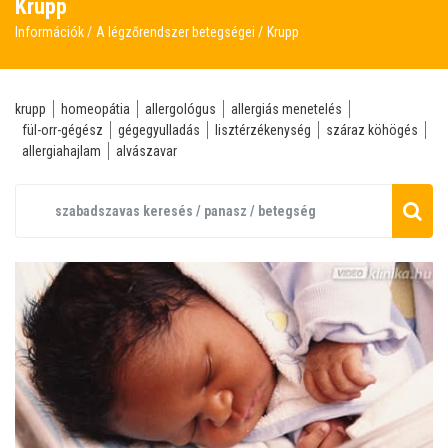
Krupp
Információk
A légzőrendszer betegségei
Krupp
krupp
homeopátia
allergológus
allergiás menetelés
fül-orr-gégész
gégegyulladás
lisztérzékenység
száraz köhögés
allergiahajlam
alvászavar