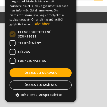
megosztjuk hirdetési és elemző
partnereinkkel is, akik egyesíthetik azokat
más információkkal, amelyeket Ön
biztosított számukra, vagy amelyeket a
szolgáltatásaik Ön általi használatából
Bővebben
gyűjtöttek össze.
ELENGEDHETETLENÜL
SZÜKSÉGES
TELJESÍTMÉNY
CÉLZÁS
FUNKCIONALITÁS
ÖSSZES ELFOGADÁSA
ÖSSZES ELUTASÍTÁSA
RÉSZLETEK MEGJELENÍTÉSE