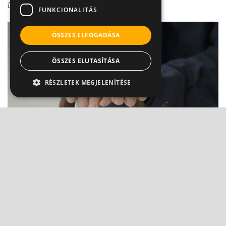
Dr. Boross György
FUNKCIONALITÁS
ÖSSZES ELFOGADÁSA
ÖSSZES ELUTASÍTÁSA
RÉSZLETEK MEGJELENÍTÉSE
Reuma: beszélünk róla, de tudjuk-e, hogy mi
az?
Dr. Boross György