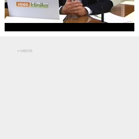
Betöltve
:
Állapot
:
Némítás
0%
0%
kikapcsolva
HIRDETÉS