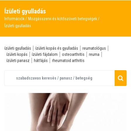
Ízületi gyulladás
Információk
Mozgásszervi és kötőszöveti betegségek
Ízületi gyulladás
ízületi gyulladás
ízületi kopás és gyulladás
reumatológus
ízületi kopás
ízületi fájdalom
osteoarthritis
reuma
ízületi panasz
hátfájás
rheumatoid arthritis