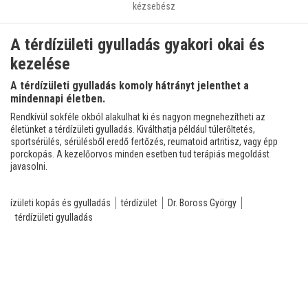
kézsebész
A térdízületi gyulladás gyakori okai és
kezelése
A térdízületi gyulladás komoly hátrányt jelenthet a
mindennapi életben.
Rendkívül sokféle okból alakulhat ki és nagyon megnehezítheti az
életünket a térdízületi gyulladás. Kiválthatja például túlerőltetés,
sportsérülés, sérülésből eredő fertőzés, reumatoid artritisz, vagy épp
porckopás. A kezelőorvos minden esetben tud terápiás megoldást
javasolni.
ízületi kopás és gyulladás
térdízület
Dr. Boross György
térdízületi gyulladás