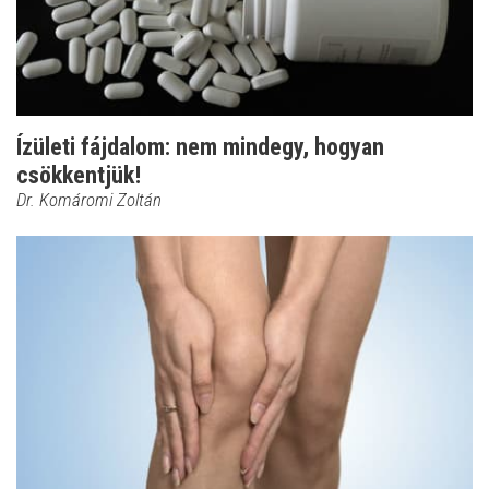
Ízületi fájdalom: nem mindegy, hogyan
csökkentjük!
Dr. Komáromi Zoltán