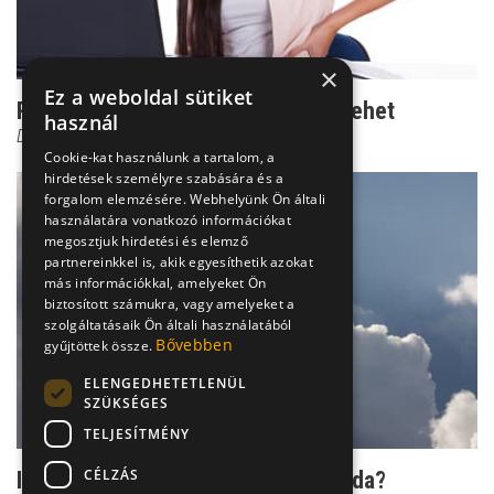
×
Ez a weboldal sütiket
Rejtélyes csípőfájás: lúdtalptól is lehet
használ
Dr. Boross György
Cookie-kat használunk a tartalom, a
hirdetések személyre szabására és a
forgalom elemzésére. Webhelyünk Ön általi
használatára vonatkozó információkat
megosztjuk hirdetési és elemző
partnereinkkel is, akik egyesíthetik azokat
más információkkal, amelyeket Ön
biztosított számukra, vagy amelyeket a
szolgáltatásaik Ön általi használatából
Bővebben
gyűjtöttek össze.
ELENGEDHETETLENÜL
SZÜKSÉGES
TELJESÍTMÉNY
CÉLZÁS
Időjós ízületek: valóság vagy legenda?