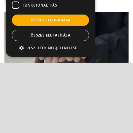
Dr. Boross György
FUNKCIONALITÁS
ÖSSZES ELFOGADÁSA
ÖSSZES ELUTASÍTÁSA
RÉSZLETEK MEGJELENÍTÉSE
Reuma: beszélünk róla, de tudjuk-e, hogy mi
az?
Dr. Boross György