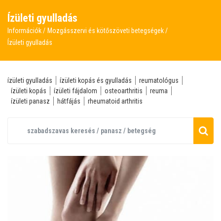
Ízületi gyulladás
Információk
Mozgásszervi és kötőszöveti betegségek
Ízületi gyulladás
ízületi gyulladás
ízületi kopás és gyulladás
reumatológus
ízületi kopás
ízületi fájdalom
osteoarthritis
reuma
ízületi panasz
hátfájás
rheumatoid arthritis