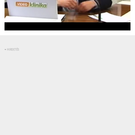
Betöltve
:
Állapot
:
Némítás
0%
0%
kikapcsolva
HIRDETÉS