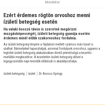
kézsebész
Ezért érdemes rögtön orvoshoz menni
ízületi betegség esetén
Ha valaki hosszú távon is szeretné megőrizni
mozgásképességét, ízületi betegség gyanúja esetén
érdemes minél előbb szakorvoshoz fordulnia.
Az ízületi betegség tényére a fájdalom mellett számos más tünet is
utalhat. Bármelyiket tapasztaljuk, azonnal forduljunk orvoshoz, ugyanis a
legtöbb ízületi betegség alakulásában döntő jelentőségű a kezelés
mielőbbi megkezdése. A kezeletlen ízületi betegség idővel a
legegyszerűbb napi teendők ellátását is akadályozhatja.
ízületi betegség
ízület
Dr. Boross György