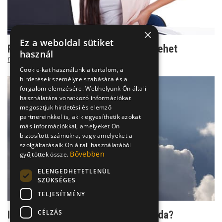
×
Ez a weboldal sütiket
Rejtélyes csípőfájás: lúdtalptól is lehet
használ
Dr. Boross György
Cookie-kat használunk a tartalom, a
hirdetések személyre szabására és a
forgalom elemzésére. Webhelyünk Ön általi
használatára vonatkozó információkat
megosztjuk hirdetési és elemző
partnereinkkel is, akik egyesíthetik azokat
más információkkal, amelyeket Ön
biztosított számukra, vagy amelyeket a
szolgáltatásaik Ön általi használatából
Bővebben
gyűjtöttek össze.
ELENGEDHETETLENÜL
SZÜKSÉGES
TELJESÍTMÉNY
CÉLZÁS
Időjós ízületek: valóság vagy legenda?