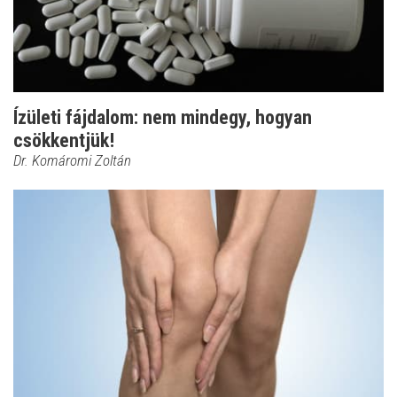
Ízületi fájdalom: nem mindegy, hogyan
csökkentjük!
Dr. Komáromi Zoltán