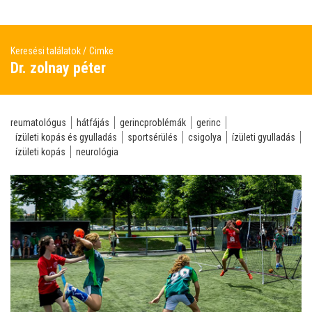
Keresési találatok
Cimke
Dr. zolnay péter
reumatológus
hátfájás
gerincproblémák
gerinc
ízületi kopás és gyulladás
sportsérülés
csigolya
ízületi gyulladás
ízületi kopás
neurológia