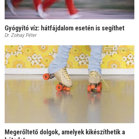
Gyógyító víz: hátfájdalom esetén is segíthet
Dr. Zolnay Péter
Megerőltető dolgok, amelyek kikészíthetik a