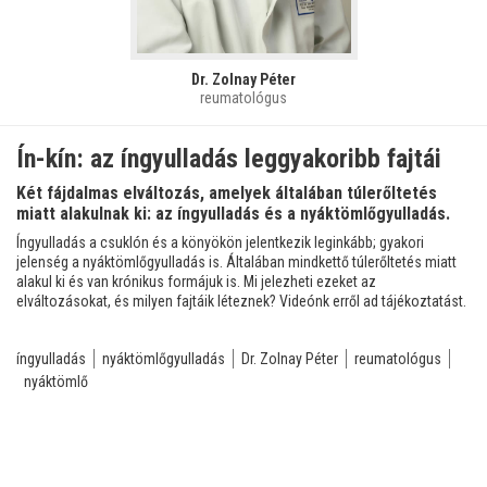
Dr. Zolnay Péter
reumatológus
Ín-kín: az íngyulladás leggyakoribb fajtái
Két fájdalmas elváltozás, amelyek általában túlerőltetés
miatt alakulnak ki: az íngyulladás és a nyáktömlőgyulladás.
Íngyulladás a csuklón és a könyökön jelentkezik leginkább; gyakori
jelenség a nyáktömlőgyulladás is. Általában mindkettő túlerőltetés miatt
alakul ki és van krónikus formájuk is. Mi jelezheti ezeket az
elváltozásokat, és milyen fajtáik léteznek? Videónk erről ad tájékoztatást.
íngyulladás
nyáktömlőgyulladás
Dr. Zolnay Péter
reumatológus
nyáktömlő