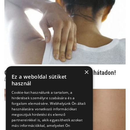
×
Gerincjavítás otthon: ez segíthet a hátadon!
Ez a weboldal sütiket
Dr. Zolnay Péter
használ
Cookie-kat használunk a tartalom, a
hirdetések személyre szabására és a
forgalom elemzésére. Webhelyünk Ön általi
használatára vonatkozó információkat
megosztjuk hirdetési és elemző
partnereinkkel is, akik egyesíthetik azokat
más információkkal, amelyeket Ön