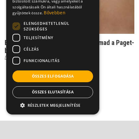
biztosított számukra, vagy amelyeket a
szolgáltatásaik Ön általi használatából
Bővebben
gyűjtöttek össze.
ELENGEDHETETLENÜL
SZÜKSÉGES
TELJESÍTMÉNY
Ettől a kórtól görbül a csont: így támad a Paget-
CÉLZÁS
betegség
Dr. Zolnay Péter
FUNKCIONALITÁS
ÖSSZES ELFOGADÁSA
ÖSSZES ELUTASÍTÁSA
RÉSZLETEK MEGJELENÍTÉSE