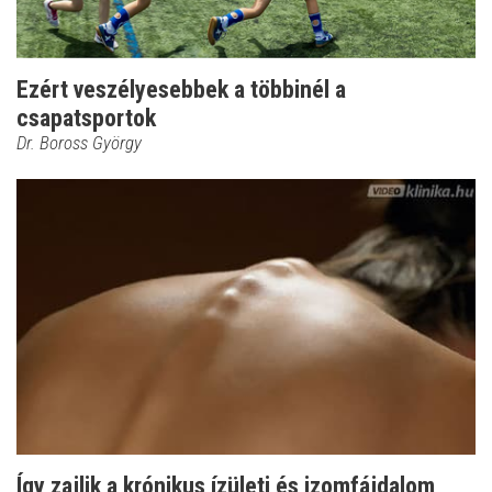
Ezért veszélyesebbek a többinél a
csapatsportok
Dr. Boross György
Így zajlik a krónikus ízületi és izomfájdalom