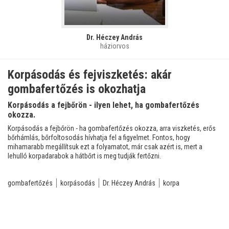
Dr. Héczey András
háziorvos
Korpásodás és fejviszketés: akár
gombafertőzés is okozhatja
Korpásodás a fejbőrön - ilyen lehet, ha gombafertőzés
okozza.
Korpásodás a fejbőrön - ha gombafertőzés okozza, arra viszketés, erős
bőrhámlás, bőrfoltosodás hívhatja fel a figyelmet. Fontos, hogy
mihamarabb megállítsuk ezt a folyamatot, már csak azért is, mert a
lehulló korpadarabok a hátbőrt is meg tudják fertőzni.
gombafertőzés
korpásodás
Dr. Héczey András
korpa