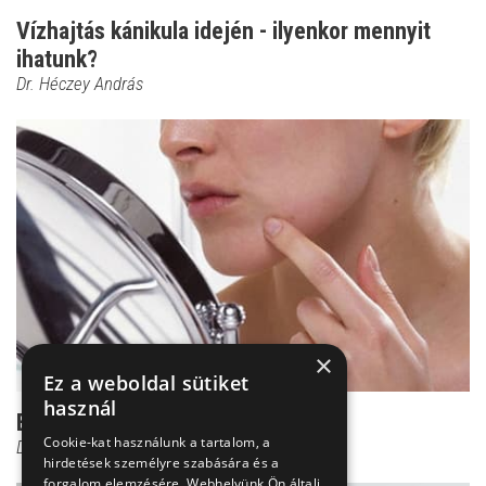
Vízhajtás kánikula idején - ilyenkor mennyit
ihatunk?
Dr. Héczey András
×
Ez a weboldal sütiket
használ
Ezért tilos a pattanás nyomkodása
Cookie-kat használunk a tartalom, a
Dr. Héczey András
hirdetések személyre szabására és a
forgalom elemzésére. Webhelyünk Ön általi