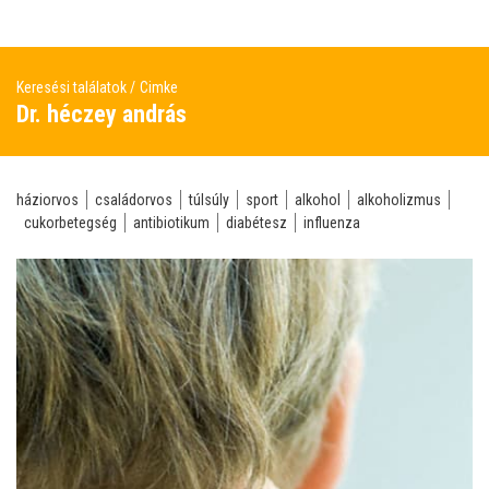
Keresési találatok
Cimke
Dr. héczey andrás
háziorvos
családorvos
túlsúly
sport
alkohol
alkoholizmus
cukorbetegség
antibiotikum
diabétesz
influenza