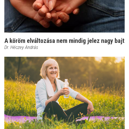
A köröm elváltozása nem mindig jelez nagy bajt
Dr. Héczey András