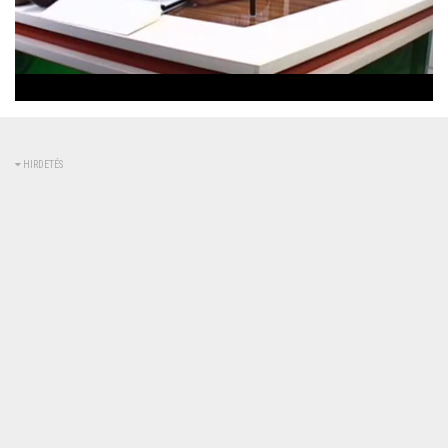
Betöltve
:
Állapot
:
Némítás
0%
0%
kikapcsolva
HIRDETÉS