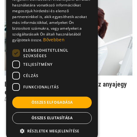
használatára vonatkozó információkat
megosztjuk hirdetési és elemző
partnereinkkel is, akik egyesíthetik azokat
más információkkal, amelyeket Ön
biztosított számukra, vagy amelyeket a
szolgáltatásaik Ön általi használatából
Bővebben
gyűjtöttek össze.
ELENGEDHETETLENÜL
SZÜKSÉGES
TELJESÍTMÉNY
CÉLZÁS
Bőrben az igazság: mikor ajánlott az anyajegy
FUNKCIONALITÁS
eltávolítása?
Dr. Héczey András
ÖSSZES ELFOGADÁSA
ÖSSZES ELUTASÍTÁSA
RÉSZLETEK MEGJELENÍTÉSE