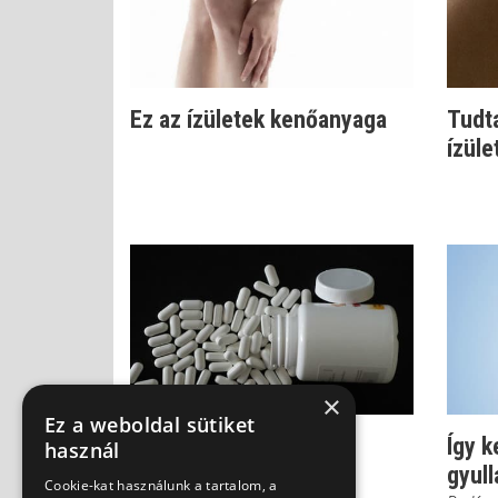
Ez az ízületek kenőanyaga
Tudta
ízüle
×
Ez a weboldal sütiket
Ízületi fájdalom: nem
Így k
használ
mindegy, hogyan
gyul
Cookie-kat használunk a tartalom, a