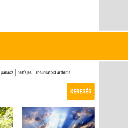
i panasz
hátfájás
rheumatoid arthritis
KERESÉS