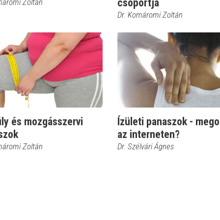
csoportja
máromi Zoltán
Dr. Komáromi Zoltán
úly és mozgásszervi
Ízületi panaszok - mego
szok
az interneten?
máromi Zoltán
Dr. Szélvári Ágnes