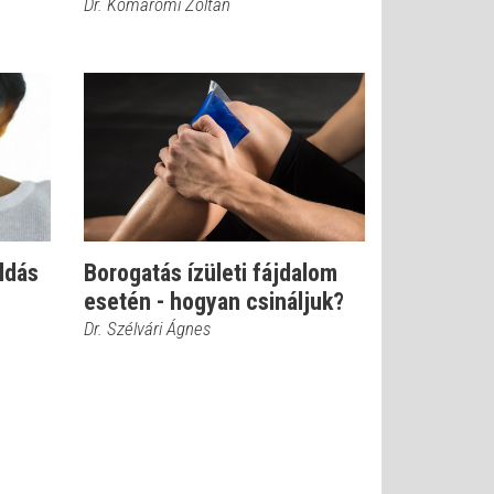
Dr. Komáromi Zoltán
ldás
Borogatás ízületi fájdalom
esetén - hogyan csináljuk?
Dr. Szélvári Ágnes