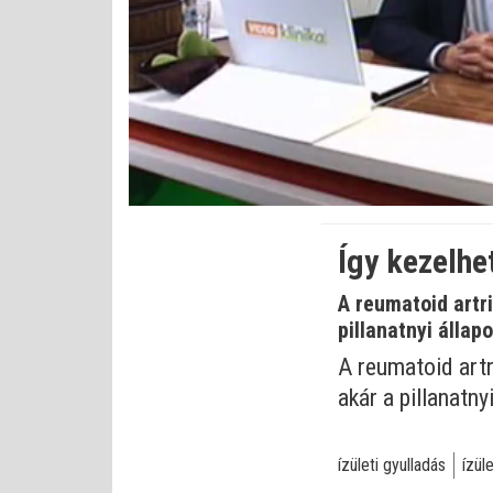
Bet
Állapot
:
Némítás
0%
0%
kikapcsolva
Így kezelhe
A reumatoid artr
pillanatnyi álla
A reumatoid artr
akár a pillanatn
ízületi gyulladás
ízül