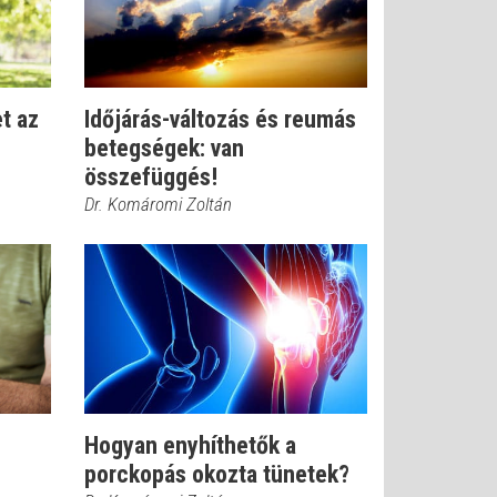
t az
Időjárás-változás és reumás
betegségek: van
összefüggés!
Dr. Komáromi Zoltán
Hogyan enyhíthetők a
porckopás okozta tünetek?