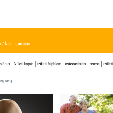
ek
Ízületi gyulladás
ológus
ízületi kopás
ízületi fájdalom
osteoarthritis
reuma
ízület