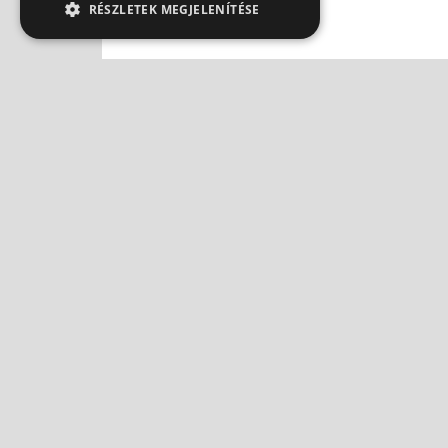
RÉSZLETEK MEGJELENÍTÉSE
Időjárás-változás: tényleg
Reum
jelzi a fájós ízület?
gyóg