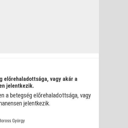
ég előrehaladottsága, vagy akár a
en jelentkezik.
en a betegség előrehaladottsága, vagy
rmanensen jelentkezik.
 Boross György