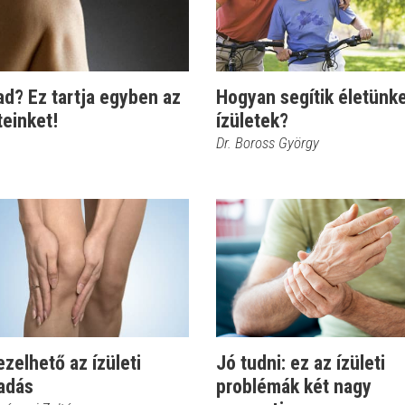
d? Ez tartja egyben az
Hogyan segítik életünke
teinket!
ízületek?
Dr. Boross György
ezelhető az ízületi
Jó tudni: ez az ízületi
ladás
problémák két nagy