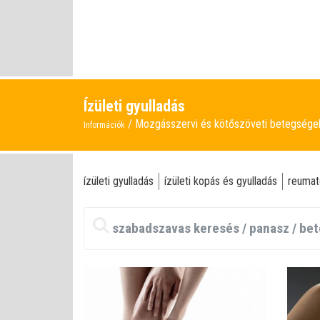
Ízületi gyulladás
Mozgásszervi és kötőszöveti betegség
Információk
ízületi gyulladás
ízületi kopás és gyulladás
reumat