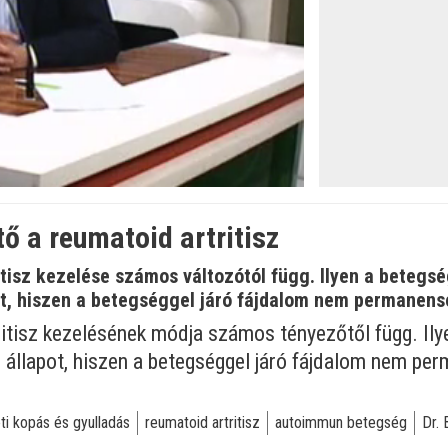
öltve
:
tő a reumatoid artritisz
itisz kezelése számos változótól függ. Ilyen a betegs
pot, hiszen a betegséggel járó fájdalom nem permanens
itisz kezelésének módja számos tényezőtől függ. Ily
yi állapot, hiszen a betegséggel járó fájdalom nem pe
eti kopás és gyulladás
reumatoid artritisz
autoimmun betegség
Dr.