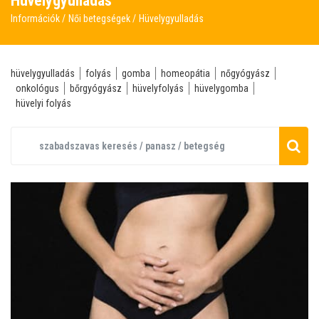
Hüvelygyulladás
Információk
Női betegségek
Hüvelygyulladás
hüvelygyulladás
folyás
gomba
homeopátia
nőgyógyász
onkológus
bőrgyógyász
hüvelyfolyás
hüvelygomba
hüvelyi folyás