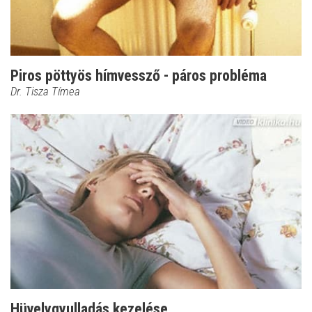
Piros pöttyös hímvessző - páros probléma
Dr. Tisza Tímea
Hüvelygyulladás kezelése