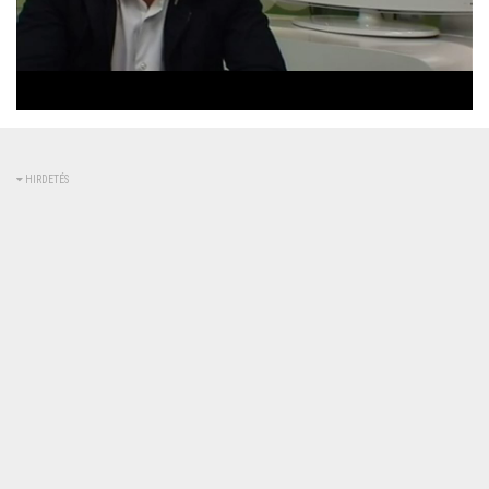
Betöltve
:
Állapot
:
Némítás
0%
0%
kikapcsolva
HIRDETÉS