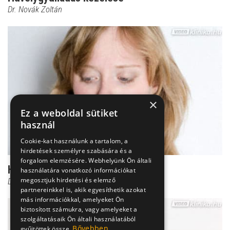
Dr. Novák Zoltán
×
Ez a weboldal sütiket
használ
Cookie-kat használunk a tartalom, a
hirdetések személyre szabására és a
forgalom elemzésére. Webhelyünk Ön általi
Hüvelygyulladás diagnózisa
használatára vonatkozó információkat
megosztjuk hirdetési és elemző
Dr. Novák Zoltán
partnereinkkel is, akik egyesíthetik azokat
más információkkal, amelyeket Ön
biztosított számukra, vagy amelyeket a
szolgáltatásaik Ön általi használatából
Bővebben
gyűjtöttek össze.