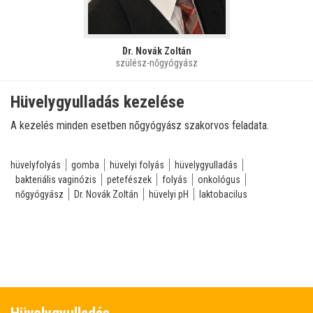
Dr. Novák Zoltán
szülész-nőgyógyász
Hüvelygyulladás kezelése
A kezelés minden esetben nőgyógyász szakorvos feladata.
hüvelyfolyás
gomba
hüvelyi folyás
hüvelygyulladás
bakteriális vaginózis
petefészek
folyás
onkológus
nőgyógyász
Dr. Novák Zoltán
hüvelyi pH
laktobacilus