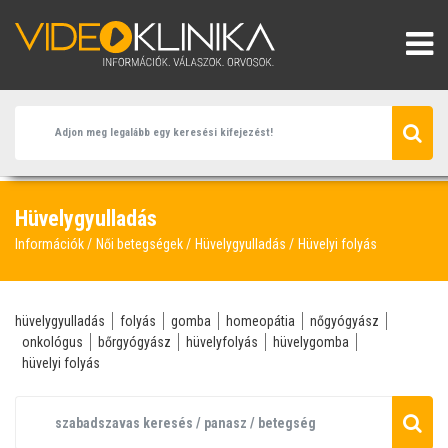
Hüvelygyulladás
Információk
Női betegségek
Hüvelygyulladás
Hüvelyi folyás
hüvelygyulladás
folyás
gomba
homeopátia
nőgyógyász
onkológus
bőrgyógyász
hüvelyfolyás
hüvelygomba
hüvelyi folyás