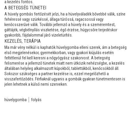
a kezelés fontos.
A BETEGSÉG TÜNETEI
A hüvely gombás fertőzését jelzi, ha a hüvelyváladék bővebbé válik, színe
fehéressé vagy szürkéssé, állaga túróssá, ragacsossá vagy
kenőcsszerűvé válik. További jellemző a hüvely és a szeméremtest,
gáttájék, végbélnyílás viszketése, égő érzése, húgycsőre terjedéskor
gyakoribb, fájdalommal járó vizeletürítés.
KEZELÉS, TERÁPIA
Ma már vény nélkül is kaphatók hüvelygomba elleni szerek, ám a betegség
első megjelenésekor, gyermekkorban, vagy gyakori kiújulás esetén
feltétlenül fel kell keresni a nőgyógyász szakorvost. A betegség
felismerése a jellemző tünetek miatt nem ütközik nehézségbe, a kezelés
általában helyileg alkalmazott kúpokból, tablettákból, kenőcsökből áll.
Sokszor szükséges a partner kezelése is, ezzel megelőzhető a
visszafertőződés. Férfiaknál ugyanis a gombák gyakran tünetmentesen is
jelen lehetnek a külső nemi szerveken.
hüvelygomba
folyás