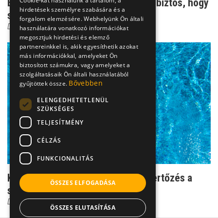
Cookie-kat használunk a tartalom, a
Égő érzés szex után - ez még nem biztos, hogy
hirdetések személyre szabására és a
spermaallergia
forgalom elemzésére. Webhelyünk Ön általi
Dr. Tisza Tímea
használatára vonatkozó információkat
megosztjuk hirdetési és elemző
partnereinkkel is, akik egyesíthetik azokat
más információkkal, amelyeket Ön
biztosított számukra, vagy amelyeket a
szolgáltatásaik Ön általi használatából
Bővebben
gyűjtöttek össze.
ELENGEDHETETLENÜL
SZÜKSÉGES
TELJESÍTMÉNY
CÉLZÁS
FUNKCIONALITÁS
Kockázat a fürdőruhában: gombafertőzés a
ÖSSZES ELFOGADÁSA
strandról
Dr. Tisza Tímea
ÖSSZES ELUTASÍTÁSA