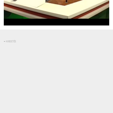
Betöltve
:
Állapot
:
Némítás
0%
0%
kikapcsolva
HIRDETÉS