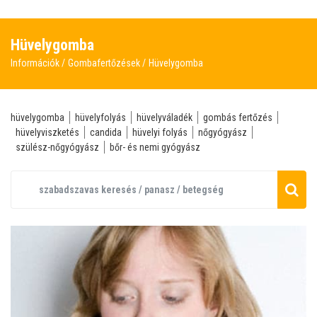
Hüvelygomba
Információk
Gombafertőzések
Hüvelygomba
hüvelygomba
hüvelyfolyás
hüvelyváladék
gombás fertőzés
hüvelyviszketés
candida
hüvelyi folyás
nőgyógyász
szülész-nőgyógyász
bőr- és nemi gyógyász