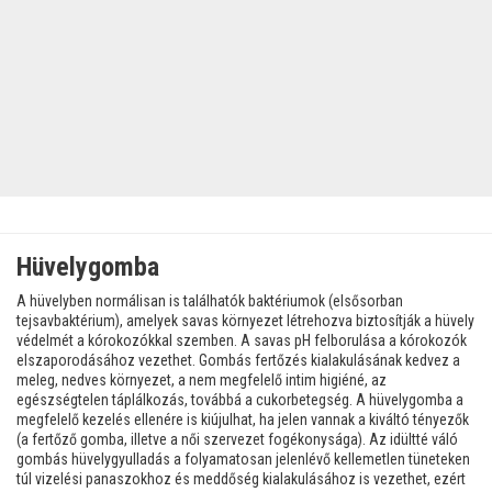
Hüvelygomba
A hüvelyben normálisan is találhatók baktériumok (elsősorban
tejsavbaktérium), amelyek savas környezet létrehozva biztosítják a hüvely
védelmét a kórokozókkal szemben. A savas pH felborulása a kórokozók
elszaporodásához vezethet. Gombás fertőzés kialakulásának kedvez a
meleg, nedves környezet, a nem megfelelő intim higiéné, az
egészségtelen táplálkozás, továbbá a cukorbetegség. A hüvelygomba a
megfelelő kezelés ellenére is kiújulhat, ha jelen vannak a kiváltó tényezők
(a fertőző gomba, illetve a női szervezet fogékonysága). Az idültté váló
gombás hüvelygyulladás a folyamatosan jelenlévő kellemetlen tüneteken
túl vizelési panaszokhoz és meddőség kialakulásához is vezethet, ezért