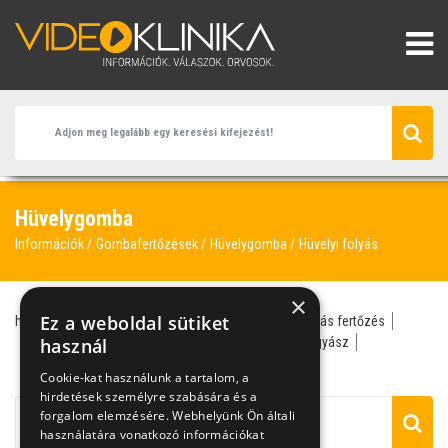
Hüvelygomba
Információk
Gombafertőzések
Hüvelygomba
Hüvelyi folyás
×
Ez a weboldal sütiket
hüvelygomba
hüvelyfolyás
hüvelyváladék
gombás fertőzés
hüvelyviszketés
használ
candida
hüvelyi folyás
nőgyógyász
szülész-nőgyógyász
bőr- és nemi gyógyász
Cookie-kat használunk a tartalom, a
hirdetések személyre szabására és a
forgalom elemzésére. Webhelyünk Ön általi
használatára vonatkozó információkat