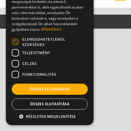
megosztjuk hirdetési és elemző
partnereinkkel is, akik egyesíthetik azokat
más információkkal, amelyeket Ön
biztosított számukra, vagy amelyeket a
szolgáltatásaik Ön általi használatából
Bővebben
gyűjtöttek össze.
ELENGEDHETETLENÜL
SZÜKSÉGES
TELJESÍTMÉNY
CÉLZÁS
FUNKCIONALITÁS
ÖSSZES ELFOGADÁSA
ÖSSZES ELUTASÍTÁSA
RÉSZLETEK MEGJELENÍTÉSE