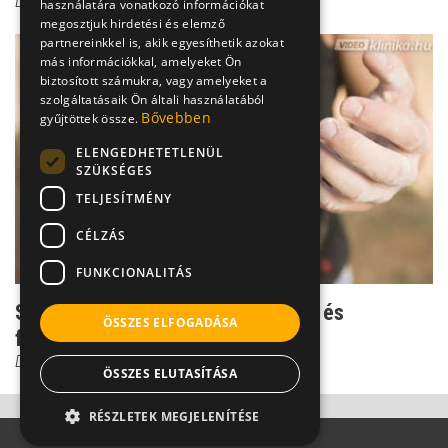
Dr. Hunyi László
használatára vonatkozó információkat
megosztjuk hirdetési és elemző
partnereinkkel is, akik egyesíthetik azokat
más információkkal, amelyeket Ön
biztosított számukra, vagy amelyeket a
szolgáltatásaik Ön általi használatából
Bővebben
gyűjtöttek össze.
ELENGEDHETETLENÜL
SZÜKSÉGES
TELJESÍTMÉNY
CÉLZÁS
FUNKCIONALITÁS
Scleroderma: ok nélkül jelentkezik és
ÖSSZES ELFOGADÁSA
fokozatosan teszi tönk...
Dr. Papp Ildikó
ÖSSZES ELUTASÍTÁSA
RÉSZLETEK MEGJELENÍTÉSE