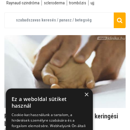
Raynaud-szindróma
scleroderma
trombózis
ujj
×
Ez a weboldal sütiket
használ
Cookie-kat használunk a tartalom, a
Raynaud-kór - a fiatal nők rejtélyes keringési
hirdetések személyre szabására és a
betegsége
forgalom elemzésére. Webhelyünk Ön általi