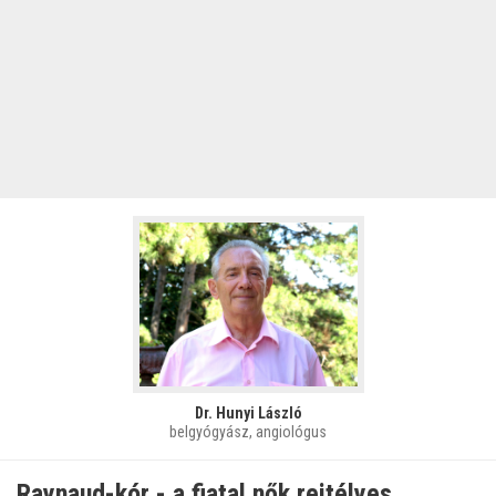
Dr. Hunyi László
belgyógyász, angiológus
Raynaud-kór - a fiatal nők rejtélyes