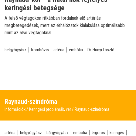
keringési betegsége
A felső végtagokon ritkábban fordulnak elő artériás
megbetegedések, mert az érhálózatok kialakulása optimálisabb
mint az alsó végtagoknál.
belgyógyász
trombózis
artéria
embólia
Dr. Hunyi László
Raynaud-szindróma
Információk
Keringési problémák, vér
Raynaud-szindróma
artéria
belgyógyász
bőrgyógyász
embólia
érgörcs
keringés