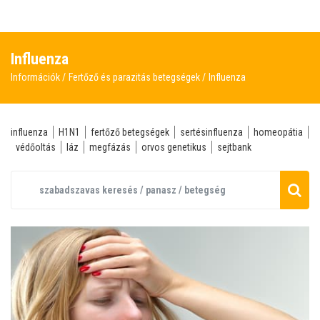
Influenza
Információk
Fertőző és parazitás betegségek
Influenza
influenza
H1N1
fertőző betegségek
sertésinfluenza
homeopátia
védőoltás
láz
megfázás
orvos genetikus
sejtbank