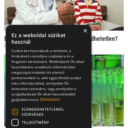
×
Ez a weboldal sütiket
Betegség gyerekről gyerekre: Kivédhetetlen?
használ
Dr. Bókay János
Cookie-kat használunk a tartalom, a
hirdetések személyre szabására és a
forgalom elemzésére. Webhelyünk Ön általi
használatára vonatkozó információkat
megosztjuk hirdetési és elemző
partnereinkkel is, akik egyesíthetik azokat
más információkkal, amelyeket Ön
biztosított számukra, vagy amelyeket a
szolgáltatásaik Ön általi használatából
Bővebben
gyűjtöttek össze.
ELENGEDHETETLENÜL
SZÜKSÉGES
TELJESÍTMÉNY