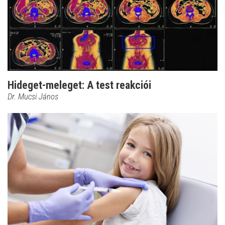
Hideget-meleget: A test reakciói
Dr. Mucsi János