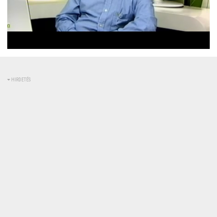
Betöltve
:
Állapot
:
Némítás
0%
0%
kikapcsolva
HIRDETÉS