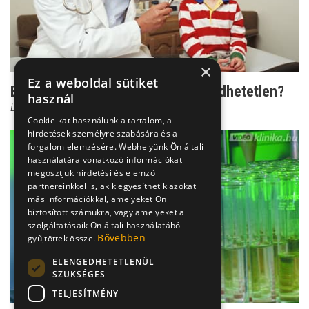
×
Ez a weboldal sütiket
Betegség gyerekről gyerekre: Kivédhetetlen?
használ
Dr. Bókay János
Cookie-kat használunk a tartalom, a
hirdetések személyre szabására és a
forgalom elemzésére. Webhelyünk Ön általi
használatára vonatkozó információkat
megosztjuk hirdetési és elemző
partnereinkkel is, akik egyesíthetik azokat
más információkkal, amelyeket Ön
biztosított számukra, vagy amelyeket a
szolgáltatásaik Ön általi használatából
Bővebben
gyűjtöttek össze.
ELENGEDHETETLENÜL
SZÜKSÉGES
TELJESÍTMÉNY