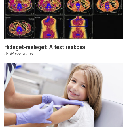
Hideget-meleget: A test reakciói
Dr. Mucsi János