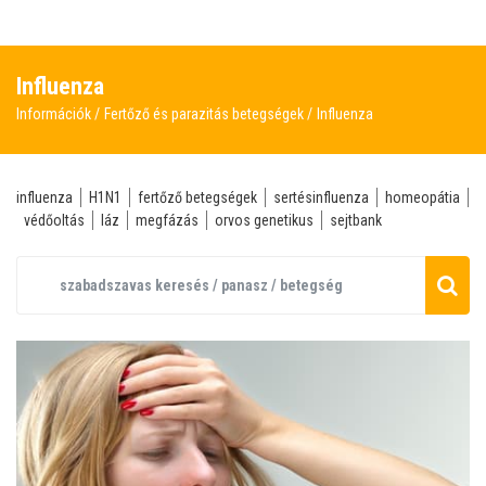
Influenza
Információk
Fertőző és parazitás betegségek
Influenza
influenza
H1N1
fertőző betegségek
sertésinfluenza
homeopátia
védőoltás
láz
megfázás
orvos genetikus
sejtbank