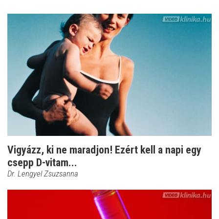
Vigyázz, ki ne maradjon! Ezért kell a napi egy
csepp D-vitam...
Dr. Lengyel Zsuzsanna