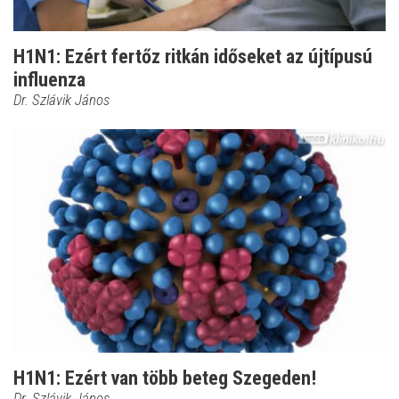
H1N1: Ezért fertőz ritkán időseket az újtípusú
influenza
Dr. Szlávik János
H1N1: Ezért van több beteg Szegeden!
Dr. Szlávik János