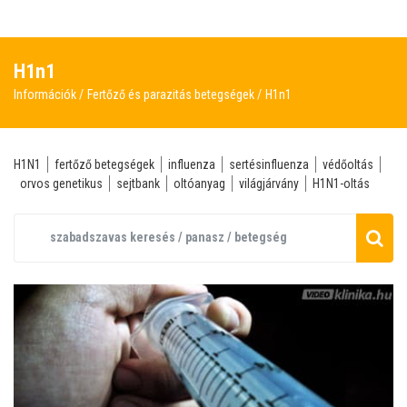
H1n1
Információk
Fertőző és parazitás betegségek
H1n1
H1N1
fertőző betegségek
influenza
sertésinfluenza
védőoltás
orvos genetikus
sejtbank
oltóanyag
világjárvány
H1N1-oltás