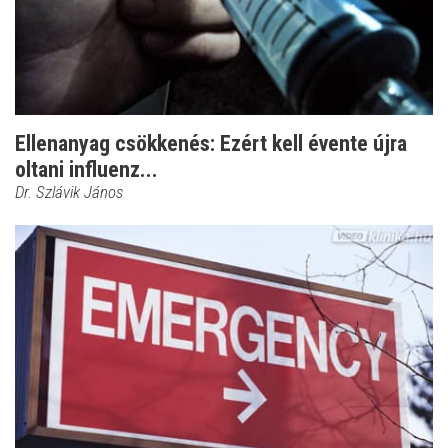
Ellenanyag csökkenés: Ezért kell évente újra
oltani influenz...
Dr. Szlávik János