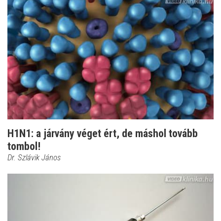
H1N1: a járvány véget ért, de máshol tovább
tombol!
Dr. Szlávik János