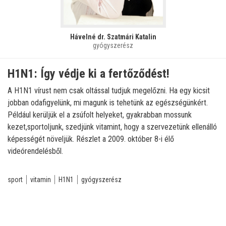
Hávelné dr. Szatmári Katalin
gyógyszerész
H1N1: Így védje ki a fertőződést!
A H1N1 vírust nem csak oltással tudjuk megelőzni. Ha egy kicsit
jobban odafigyelünk, mi magunk is tehetünk az egészségünkért.
Például kerüljük el a zsúfolt helyeket, gyakrabban mossunk
kezet,sportoljunk, szedjünk vitamint, hogy a szervezetünk ellenálló
képességét növeljük. Részlet a 2009. október 8-i élő
videórendelésből.
sport
vitamin
H1N1
gyógyszerész