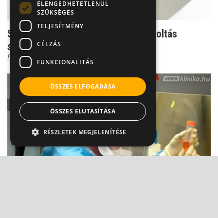
ELENGEDHETETLENÜL
SZÜKSÉGES
TELJESÍTMÉNY
Száraz, hurutos köhögés - A H1N1 oltás
CÉLZÁS
szövődménye?
Dr. Mucsi János
FUNKCIONALITÁS
ÖSSZES ELFOGADÁSA
ÖSSZES ELUTASÍTÁSA
RÉSZLETEK MEGJELENÍTÉSE
Dr. Szlávik: Nem hibázott a WHO a H1N1