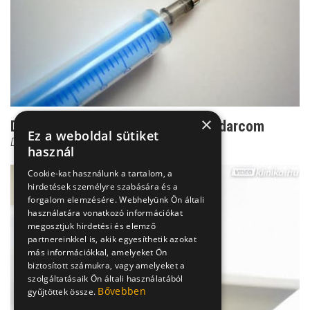
×
Dr. Czeizel: Ez az én személyes kudarcom
Ez a weboldal sütiket
Dr. Czeizel Endre
használ
Cookie-kat használunk a tartalom, a
hirdetések személyre szabására és a
forgalom elemzésére. Webhelyünk Ön általi
használatára vonatkozó információkat
megosztjuk hirdetési és elemző
partnereinkkel is, akik egyesíthetik azokat
más információkkal, amelyeket Ön
biztosított számukra, vagy amelyeket a
szolgáltatásaik Ön általi használatából
Bővebben
gyűjtöttek össze.