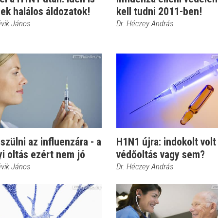
ek halálos áldozatok!
kell tudni 2011-ben!
ávik János
Dr. Héczey András
szülni az influenzára - a
H1N1 újra: indokolt volt
yi oltás ezért nem jó
védőoltás vagy sem?
ávik János
Dr. Héczey András