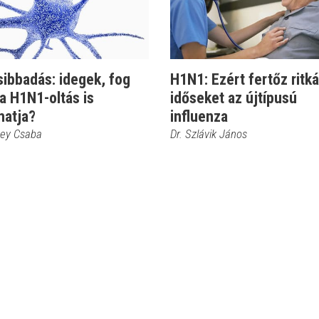
ibbadás: idegek, fog
H1N1: Ezért fertőz ritk
a H1N1-oltás is
időseket az újtípusú
hatja?
influenza
sey Csaba
Dr. Szlávik János