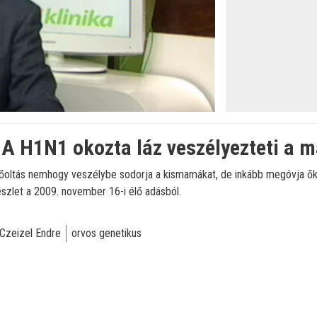
: A H1N1 okozta láz veszélyezteti a 
édőoltás nemhogy veszélybe sodorja a kismamákat, de inkább megóvja ők
szlet a 2009. november 16-i élő adásból.
 Czeizel Endre
orvos genetikus