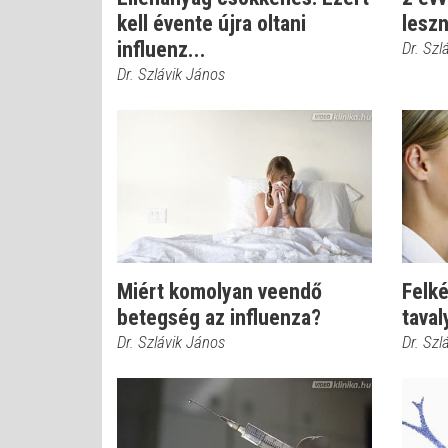
kell évente újra oltani
leszn
influenz...
Dr. Szl
Dr. Szlávik János
Miért komolyan veendő
Felké
betegség az influenza?
taval
Dr. Szlávik János
Dr. Szl