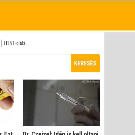
H1N1-oltás
KERESÉS
: Ezt
Dr. Czeizel: Idén is kell oltani