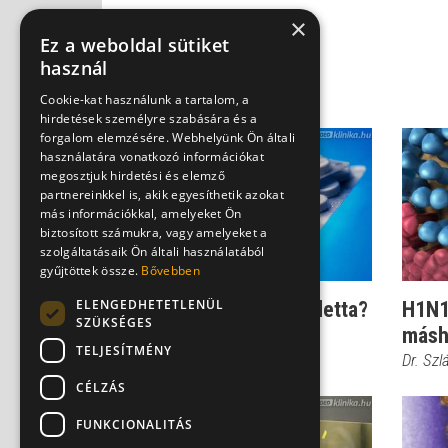
×
Ez a weboldal sütiket
használ
Cookie-kat használunk a tartalom, a
hirdetések személyre szabására és a
forgalom elemzésére. Webhelyünk Ön általi
használatára vonatkozó információkat
megosztjuk hirdetési és elemző
partnereinkkel is, akik egyesíthetik azokat
más információkkal, amelyeket Ön
biztosított számukra, vagy amelyeket a
szolgáltatásaik Ön általi használatából
gyűjtöttek össze.
Bővebben
ELENGEDHETETLENÜL
H1N1: oltás helyett tabletta?
H1N1:
SZÜKSÉGES
másh
Dr. Szlávik János
TELJESÍTMÉNY
Dr. Szl
CÉLZÁS
FUNKCIONALITÁS