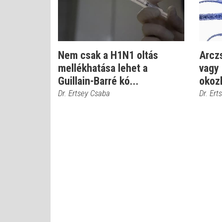
Nem csak a H1N1 oltás
Arczs
mellékhatása lehet a
vagy 
Guillain-Barré kó...
okoz
Dr. Ertsey Csaba
Dr. Ert