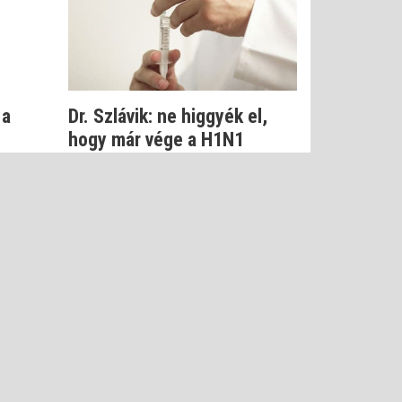
 a
Dr. Szlávik: ne higgyék el,
hogy már vége a H1N1
járványnak
Dr. Szlávik János
LTÉTELEK