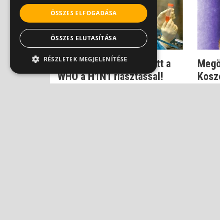
ÖSSZES ELFOGADÁSA
ÖSSZES ELUTASÍTÁSA
RÉSZLETEK MEGJELENÍTÉSE
Dr. Szlávik: Nem hibázott a
Megö
WHO a H1N1 riasztással!
Kosz
gyógy
Dr. Szlávik János
Dr. Szl
ADATVÉ