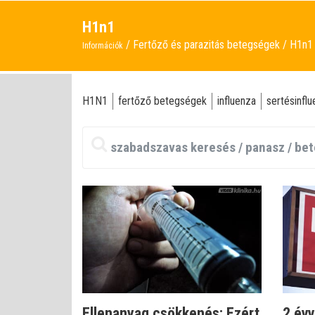
H1n1
Fertőző és parazitás betegségek
H1n1
Információk
H1N1
fertőző betegségek
influenza
sertésinfl
Ellenanyag csökkenés: Ezért
2 évv