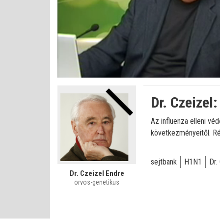
Betöltve
:
Állapot
:
Némítás
0%
0%
kikapcsolva
Dr. Czeizel
Az influenza elleni v
következményeitől. Ré
sejtbank
H1N1
Dr.
Dr. Czeizel Endre
orvos-genetikus