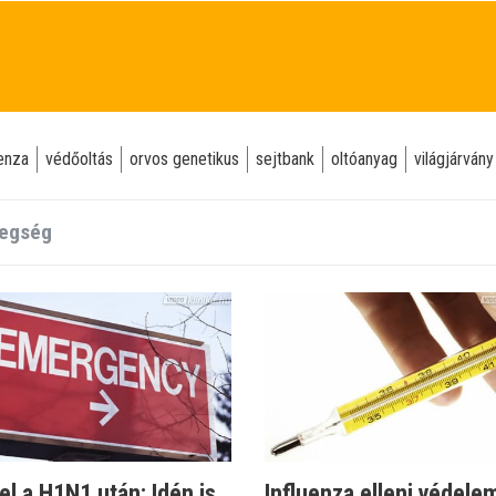
uenza
védőoltás
orvos genetikus
sejtbank
oltóanyag
világjárvány
el a H1N1 után: Idén is
Influenza elleni védelem