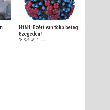
án
H1N1: Ezért van több beteg
Szegeden!
Dr. Szlávik János