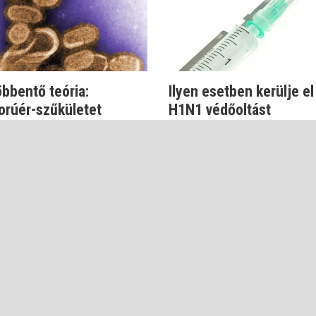
bbentő teória:
Ilyen esetben kerülje el
orúér-szűkületet
H1N1 védőoltást
ít a H1N1 vírus
Dr. Szlávik János
ávik János
DELEM
KARRIER
KAPCSOLAT
MÉDIAAJÁNLAT
FELHASZNÁLÁSI FE
© 2026 Videoklinika.hu Kft.