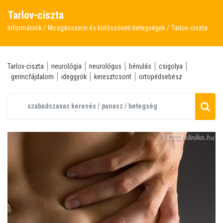
Tarlov-ciszta
Információk
Mozgásszervi és kötőszöveti betegségek
Tarlov-ciszta
Tarlov-ciszta
neurológia
neurológus
bénulás
csigolya
gerincfájdalom
ideggyök
keresztcsont
ortopédsebész