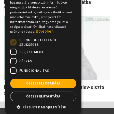
Kínok ülés közben: A Tarlov-ciszta átka
használatára vonatkozó információkat
megosztjuk hirdetési és elemző
Dr. Gulyás Károly
partnereinkkel is, akik egyesíthetik azokat
más információkkal, amelyeket Ön
biztosított számukra, vagy amelyeket a
szolgáltatásaik Ön általi használatából
Bővebben
gyűjtöttek össze.
ELENGEDHETETLENÜL
SZÜKSÉGES
TELJESÍTMÉNY
CÉLZÁS
FUNKCIONALITÁS
ÖSSZES ELFOGADÁSA
Duzzanat az agyburkon - Ilyen a Tarlov-ciszta
Dr. Ertsey Csaba
ÖSSZES ELUTASÍTÁSA
RÉSZLETEK MEGJELENÍTÉSE