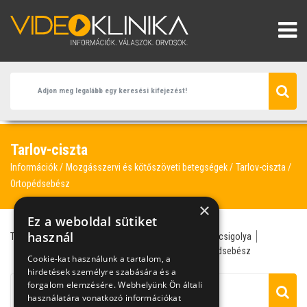
Tarlov-ciszta
Információk
Mozgásszervi és kötőszöveti betegségek
Tarlov-ciszta
Ortopédsebész
×
Ez a weboldal sütiket
használ
Tarlov-ciszta
neurológia
neurológus
bénulás
csigolya
gerincfájdalom
ideggyök
keresztcsont
ortopédsebész
Cookie-kat használunk a tartalom, a
hirdetések személyre szabására és a
forgalom elemzésére. Webhelyünk Ön általi
használatára vonatkozó információkat