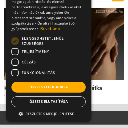
megosztjuk hirdetési és elemző
partnereinkkel is, akik egyesíthetik azokat
más információkkal, amelyeket Ön
biztosított számukra, vagy amelyeket a
szolgáltatásaik Ön általi használatából
Bővebben
gyűjtöttek össze.
ELENGEDHETETLENÜL
SZÜKSÉGES
TELJESÍTMÉNY
CÉLZÁS
FUNKCIONALITÁS
Kínok ülés közben: A Tarlov-ciszta átka
ÖSSZES ELFOGADÁSA
Dr. Gulyás Károly
ÖSSZES ELUTASÍTÁSA
RÉSZLETEK MEGJELENÍTÉSE