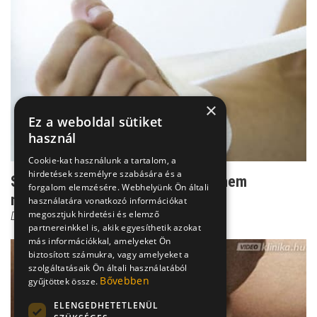
×
Ez a weboldal sütiket
használ
Cookie-kat használunk a tartalom, a
hirdetések személyre szabására és a
Szalagsérülés a csuklónál - ezért nem
forgalom elemzésére. Webhelyünk Ön általi
megoldás rá a fizikote...
használatára vonatkozó információkat
megosztjuk hirdetési és elemző
Dr. Knoll Zsolt PhD
partnereinkkel is, akik egyesíthetik azokat
más információkkal, amelyeket Ön
biztosított számukra, vagy amelyeket a
szolgáltatásaik Ön általi használatából
Bővebben
gyűjtöttek össze.
ELENGEDHETETLENÜL