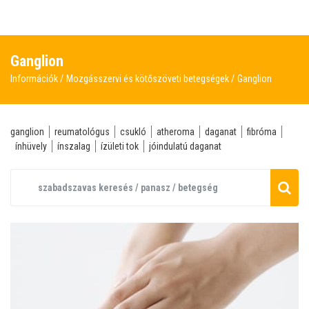
Ganglion
Információk
Mozgásszervi és kötőszöveti betegségek
Ganglion
ganglion
reumatológus
csukló
atheroma
daganat
fibróma
ínhüvely
ínszalag
ízületi tok
jóindulatú daganat