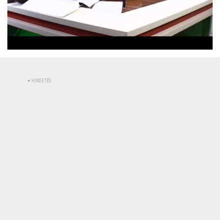
Betöltve
:
Állapot
:
Némítás
0%
0%
kikapcsolva
HIRDETÉS