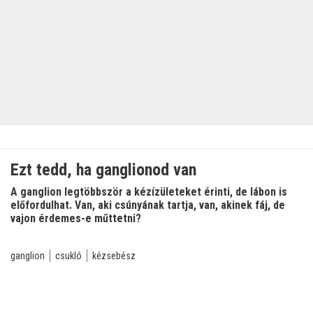
Ezt tedd, ha ganglionod van
A ganglion legtöbbször a kézízületeket érinti, de lábon is
előfordulhat. Van, aki csúnyának tartja, van, akinek fáj, de
vajon érdemes-e műttetni?
ganglion
csukló
kézsebész