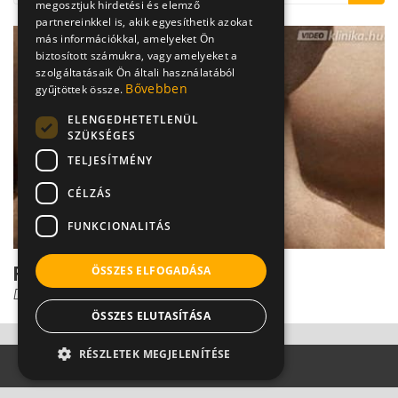
megosztjuk hirdetési és elemző
partnereinkkel is, akik egyesíthetik azokat
más információkkal, amelyeket Ön
biztosított számukra, vagy amelyeket a
szolgáltatásaik Ön általi használatából
Bővebben
gyűjtöttek össze.
ELENGEDHETETLENÜL
SZÜKSÉGES
TELJESÍTMÉNY
CÉLZÁS
FUNKCIONALITÁS
Fájdalmas csomó: ez a ganglion
ÖSSZES ELFOGADÁSA
Dr. Zolnay Péter
ÖSSZES ELUTASÍTÁSA
RÉSZLETEK MEGJELENÍTÉSE