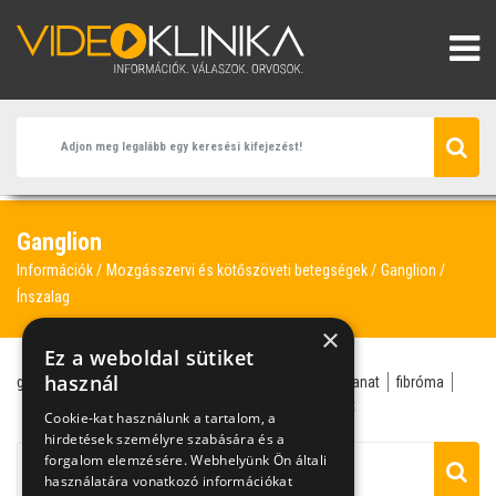
Ganglion
Információk
Mozgásszervi és kötőszöveti betegségek
Ganglion
Ínszalag
×
Ez a weboldal sütiket
használ
ganglion
reumatológus
csukló
atheroma
daganat
fibróma
ínhüvely
ínszalag
ízületi tok
jóindulatú daganat
Cookie-kat használunk a tartalom, a
hirdetések személyre szabására és a
forgalom elemzésére. Webhelyünk Ön általi
használatára vonatkozó információkat