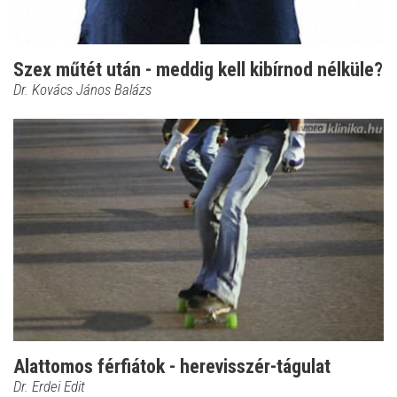
Szex műtét után - meddig kell kibírnod nélküle?
Dr. Kovács János Balázs
Alattomos férfiátok - herevisszér-tágulat
Dr. Erdei Edit