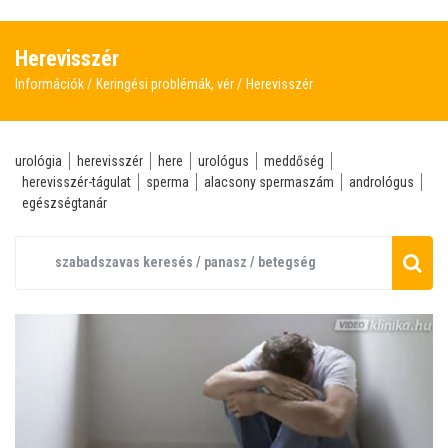
Herevisszér
Információk
Keringési problémák, vér
Herevisszér
urológia
herevisszér
here
urológus
meddőség
herevisszér-tágulat
sperma
alacsony spermaszám
andrológus
egészségtanár