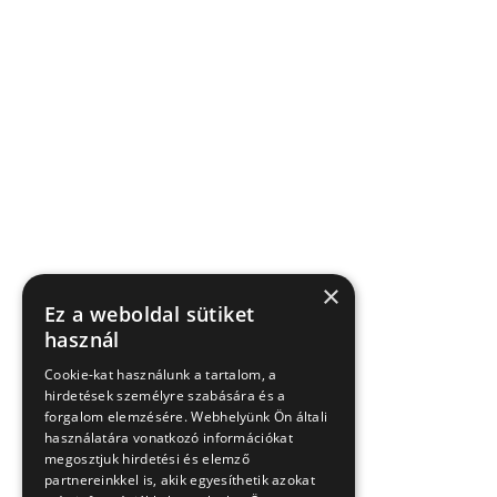
×
Ez a weboldal sütiket
használ
Cookie-kat használunk a tartalom, a
hirdetések személyre szabására és a
forgalom elemzésére. Webhelyünk Ön általi
használatára vonatkozó információkat
megosztjuk hirdetési és elemző
partnereinkkel is, akik egyesíthetik azokat