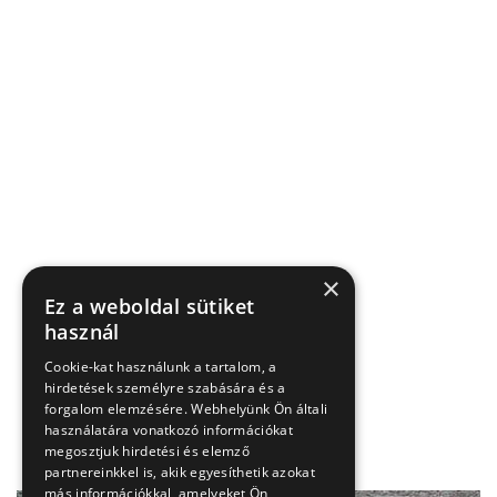
×
Ez a weboldal sütiket
használ
Cookie-kat használunk a tartalom, a
hirdetések személyre szabására és a
forgalom elemzésére. Webhelyünk Ön általi
használatára vonatkozó információkat
megosztjuk hirdetési és elemző
partnereinkkel is, akik egyesíthetik azokat
más információkkal, amelyeket Ön