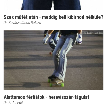
Szex műtét után - meddig kell kibírnod nélküle?
Dr. Kovács János Balázs
Alattomos férfiátok - herevisszér-tágulat
Dr. Erdei Edit