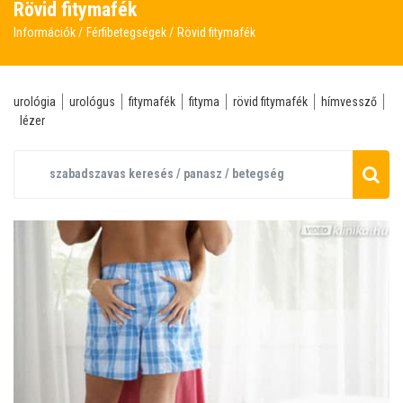
Rövid fitymafék
Információk
Férfibetegségek
Rövid fitymafék
urológia
urológus
fitymafék
fityma
rövid fitymafék
hímvessző
lézer