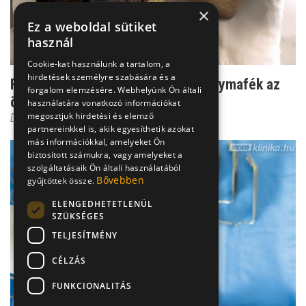
×
Ez a weboldal sütiket
használ
Cookie-kat használunk a tartalom, a
hirdetések személyre szabására és a
Feszült szexuális élet - amikor a fitymafék az
forgalom elemzésére. Webhelyünk Ön általi
öröm gátja
használatára vonatkozó információkat
megosztjuk hirdetési és elemző
Dr. Fekete Ferenc
partnereinkkel is, akik egyesíthetik azokat
más információkkal, amelyeket Ön
biztosított számukra, vagy amelyeket a
szolgáltatásaik Ön általi használatából
Bővebben
gyűjtöttek össze.
ELENGEDHETETLENÜL
SZÜKSÉGES
TELJESÍTMÉNY
CÉLZÁS
FUNKCIONALITÁS