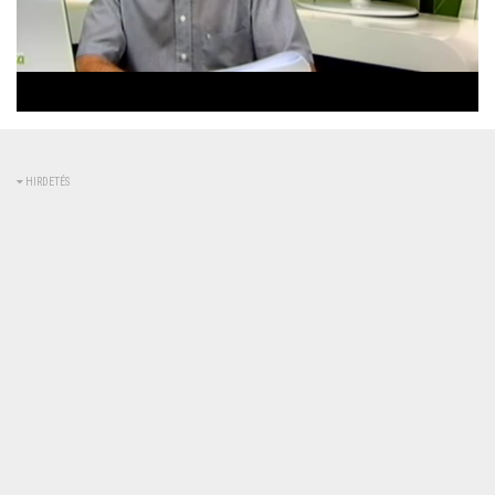
Betöltve
:
Állapot
:
Némítás
0%
0%
kikapcsolva
HIRDETÉS