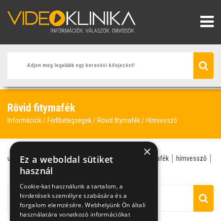
Rövid fitymafék
Információk
Férfibetegségek
Rövid fitymafék
Hímvessző
×
Ez a weboldal sütiket
urológia
urológus
fitymafék
fityma
rövid fitymafék
hímvessző
lézer
használ
Cookie-kat használunk a tartalom, a
hirdetések személyre szabására és a
forgalom elemzésére. Webhelyünk Ön általi
használatára vonatkozó információkat