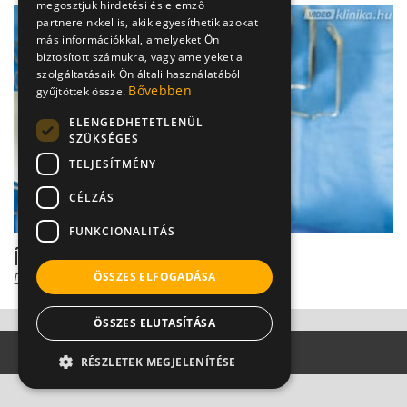
megosztjuk hirdetési és elemző
partnereinkkel is, akik egyesíthetik azokat
más információkkal, amelyeket Ön
biztosított számukra, vagy amelyeket a
szolgáltatásaik Ön általi használatából
Bővebben
gyűjtöttek össze.
ELENGEDHETETLENÜL
SZÜKSÉGES
TELJESÍTMÉNY
CÉLZÁS
FUNKCIONALITÁS
Így néz ki: A túl rövid fitymafék
ÖSSZES ELFOGADÁSA
Dr. Fekete Ferenc
ÖSSZES ELUTASÍTÁSA
RÉSZLETEK MEGJELENÍTÉSE