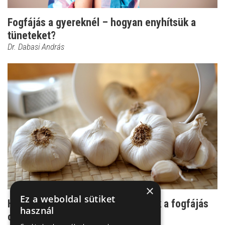
Fogfájás a gyereknél – hogyan enyhítsük a
tüneteket?
Dr. Dabasi András
×
Ez a weboldal sütiket
Használhatnak-e a népi módszerek a fogfájás
használ
csillapításához?