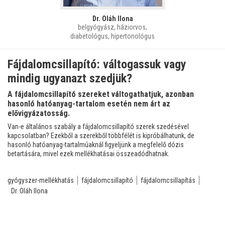
Dr. Oláh Ilona
belgyógyász, háziorvos,
diabetológus, hipertonológus
Fájdalomcsillapító: váltogassuk vagy
mindig ugyanazt szedjük?
A fájdalomcsillapító szereket váltogathatjuk, azonban
hasonló hatóanyag-tartalom esetén nem árt az
elővigyázatosság.
Van-e általános szabály a fájdalomcsillapító szerek szedésével
kapcsolatban? Ezekből a szerekből többfélét is kipróbálhatunk, de
hasonló hatóanyag-tartalmúaknál figyeljünk a megfelelő dózis
betartására, mivel ezek mellékhatásai összeadódhatnak.
gyógyszer-mellékhatás
fájdalomcsillapító
fájdalomcsillapítás
Dr. Oláh Ilona