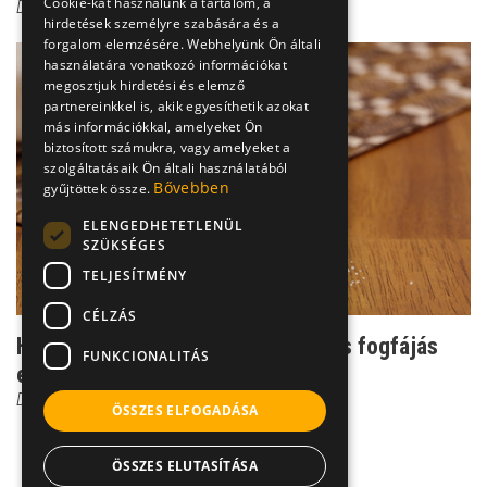
Cookie-kat használunk a tartalom, a
Dr. Dabasi András
hirdetések személyre szabására és a
forgalom elemzésére. Webhelyünk Ön általi
használatára vonatkozó információkat
megosztjuk hirdetési és elemző
partnereinkkel is, akik egyesíthetik azokat
más információkkal, amelyeket Ön
biztosított számukra, vagy amelyeket a
szolgáltatásaik Ön általi használatából
Bővebben
gyűjtöttek össze.
ELENGEDHETETLENÜL
SZÜKSÉGES
TELJESÍTMÉNY
CÉLZÁS
Használhat-e a sós vizes öblögetés fogfájás
FUNKCIONALITÁS
ellen?
Dr. Dabasi András
ÖSSZES ELFOGADÁSA
ÖSSZES ELUTASÍTÁSA