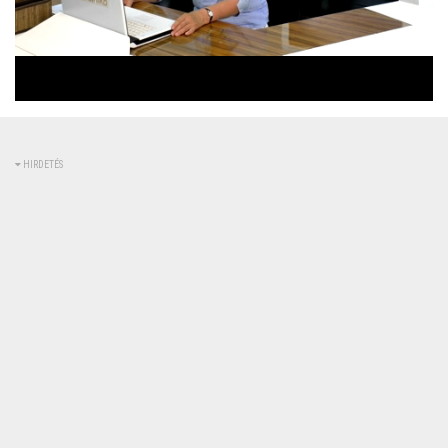
Betöltve
:
Állapot
:
Némítás
0%
0%
kikapcsolva
HIRDETÉS