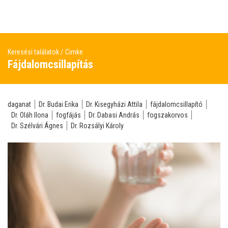
Keresési találatok
Cimke
Fájdalomcsillapítás
daganat
Dr. Budai Erika
Dr. Kisegyházi Attila
fájdalomcsillapító
Dr. Oláh Ilona
fogfájás
Dr. Dabasi András
fogszakorvos
Dr. Szélvári Ágnes
Dr. Rozsályi Károly