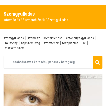
Szemgyulladás
Információk
Szemproblémák
Szemgyulladás
szemgyulladás
szemész
kontaktlencse
kötőhártya-gyulladás
műkönny
napszemüveg
szemfenék
toxoplazma
UV
viszkető szem