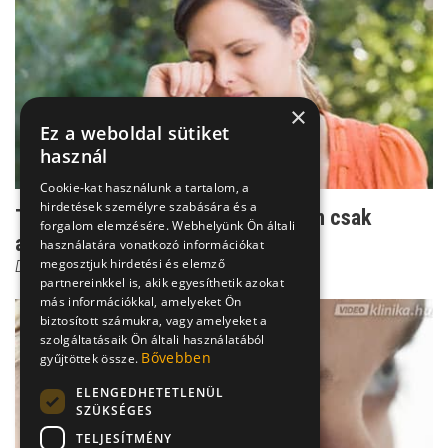
×
Ez a weboldal sütiket
használ
Cookie-kat használunk a tartalom, a
hirdetések személyre szabására és a
Tévhit: Folyamatos szemégést nem csak
forgalom elemzésére. Webhelyünk Ön általi
allergia okozhat!
használatára vonatkozó információkat
megosztjuk hirdetési és elemző
Dr. Kusnyerik Ákos
partnereinkkel is, akik egyesíthetik azokat
más információkkal, amelyeket Ön
biztosított számukra, vagy amelyeket a
szolgáltatásaik Ön általi használatából
Bővebben
gyűjtöttek össze.
ELENGEDHETETLENÜL
SZÜKSÉGES
TELJESÍTMÉNY