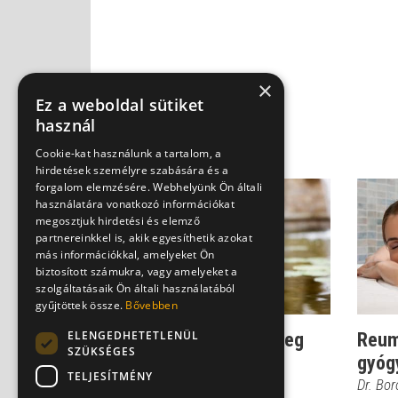
×
Ez a weboldal sütiket
használ
Cookie-kat használunk a tartalom, a
hirdetések személyre szabására és a
forgalom elemzésére. Webhelyünk Ön általi
használatára vonatkozó információkat
megosztjuk hirdetési és elemző
partnereinkkel is, akik egyesíthetik azokat
más információkkal, amelyeket Ön
biztosított számukra, vagy amelyeket a
szolgáltatásaik Ön általi használatából
gyűjtöttek össze.
Bővebben
ELENGEDHETETLENÜL
Időjárás-változás: tényleg
Reum
SZÜKSÉGES
jelzi a fájós ízület?
gyóg
TELJESÍTMÉNY
Dr. Boross György
Dr. Bo