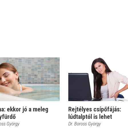
a: ekkor jó a meleg
Rejtélyes csípőfájás:
yfürdő
lúdtalptól is lehet
ross György
Dr. Boross György