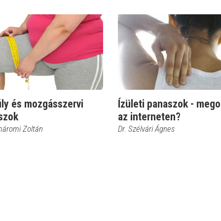
úly és mozgásszervi
Ízületi panaszok - mego
szok
az interneten?
máromi Zoltán
Dr. Szélvári Ágnes