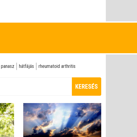
i panasz
hátfájás
rheumatoid arthritis
KERESÉS