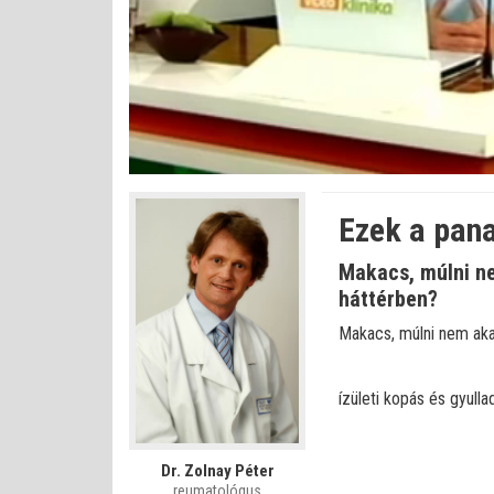
Betöltve
:
Állapot
:
Némítás
0%
0%
kikapcsolva
Ezek a pan
Makacs, múlni ne
háttérben?
Makacs, múlni nem akar
ízületi kopás és gyulla
Dr. Zolnay Péter
reumatológus