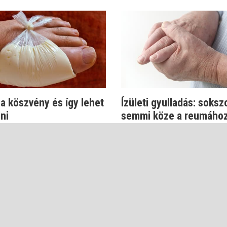
 a köszvény és így lehet
Ízületi gyulladás: soksz
ni
semmi köze a reumáho
ross György
Dr. Boross György
DELEM
KARRIER
KAPCSOLAT
MÉDIAAJÁNLAT
FELHASZNÁLÁSI FE