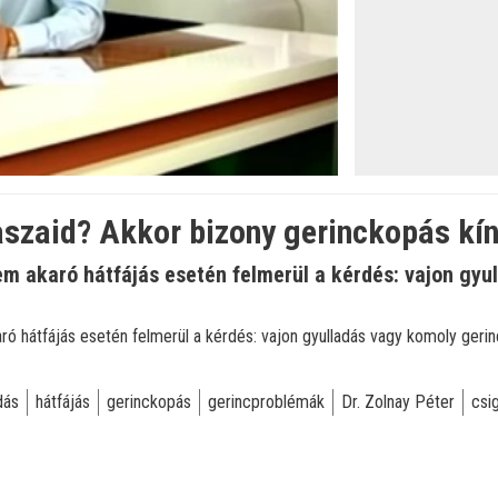
aszaid? Akkor bizony gerinckopás kí
m akaró hátfájás esetén felmerül a kérdés: vajon gyu
ó hátfájás esetén felmerül a kérdés: vajon gyulladás vagy komoly gerin
dás
hátfájás
gerinckopás
gerincproblémák
Dr. Zolnay Péter
csi