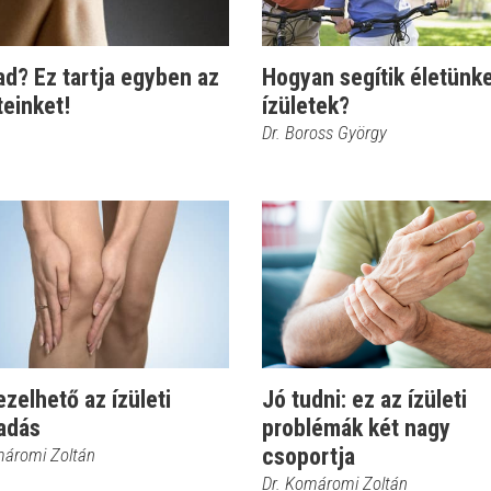
d? Ez tartja egyben az
Hogyan segítik életünke
teinket!
ízületek?
Dr. Boross György
ezelhető az ízületi
Jó tudni: ez az ízületi
ladás
problémák két nagy
csoportja
máromi Zoltán
Dr. Komáromi Zoltán