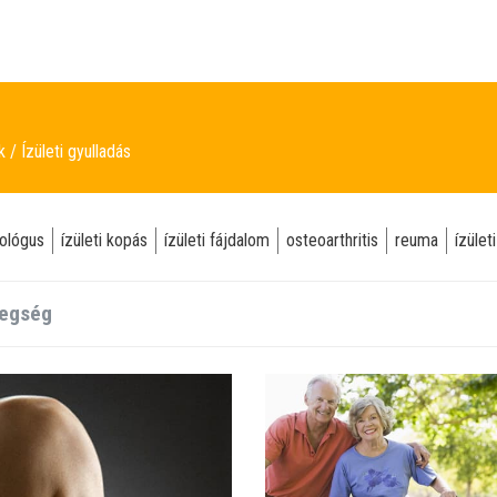
ek
Ízületi gyulladás
ológus
ízületi kopás
ízületi fájdalom
osteoarthritis
reuma
ízület