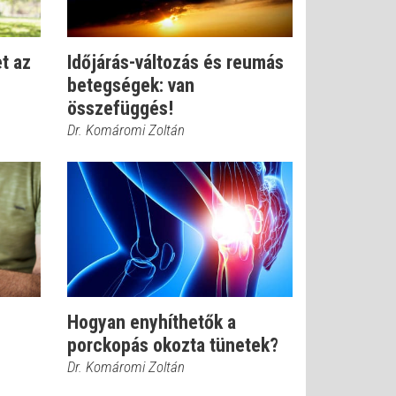
t az
Időjárás-változás és reumás
betegségek: van
összefüggés!
Dr. Komáromi Zoltán
Hogyan enyhíthetők a
porckopás okozta tünetek?
Dr. Komáromi Zoltán