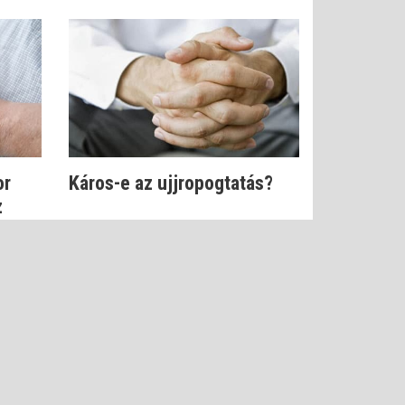
or
Káros-e az ujjropogtatás?
z
LTÉTELEK