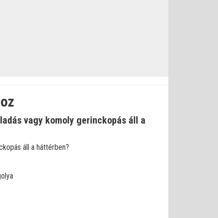
noz
lladás vagy komoly gerinckopás áll a
ckopás áll a háttérben?
golya