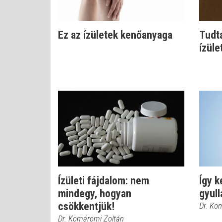
Ez az ízületek kenőanyaga
Tudta
ízüle
Ízületi fájdalom: nem
Így k
mindegy, hogyan
gyul
csökkentjük!
Dr. Ko
Dr. Komáromi Zoltán