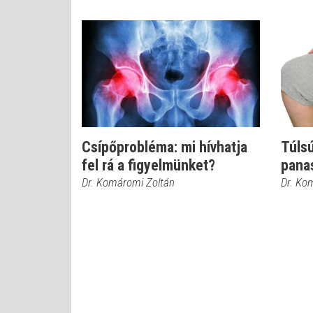
Csípőprobléma: mi hívhatja
Túls
fel rá a figyelmünket?
pana
Dr. Komáromi Zoltán
Dr. Ko