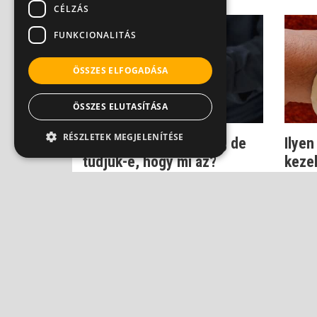
CÉLZÁS
FUNKCIONALITÁS
ÖSSZES ELFOGADÁSA
ÖSSZES ELUTASÍTÁSA
RÉSZLETEK MEGJELENÍTÉSE
Reuma: beszélünk róla, de
Ilyen
tudjuk-e, hogy mi az?
kezel
Dr. Boross György
Dr. Bo
ADATVÉ