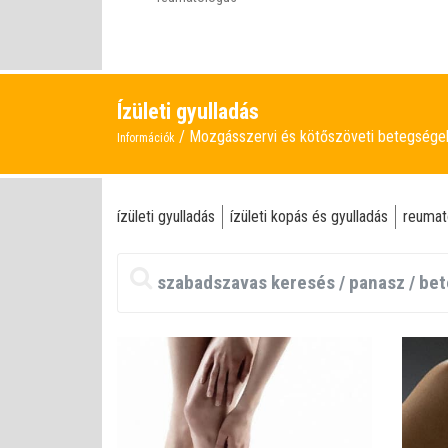
Ízületi gyulladás
Mozgásszervi és kötőszöveti betegség
Információk
ízületi gyulladás
ízületi kopás és gyulladás
reumat