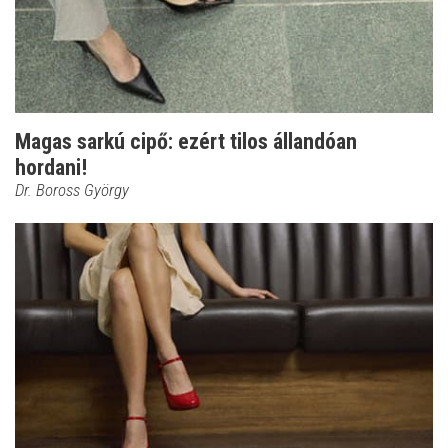
Magas sarkú cipő: ezért tilos állandóan
hordani!
Dr. Boross György