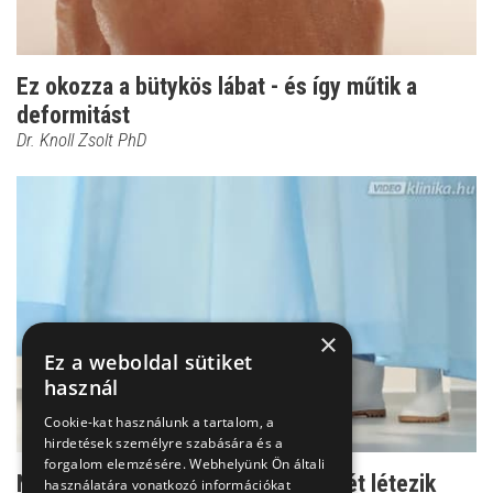
Ez okozza a bütykös lábat - és így műtik a
deformitást
Dr. Knoll Zsolt PhD
×
Ez a weboldal sütiket
használ
Cookie-kat használunk a tartalom, a
hirdetések személyre szabására és a
forgalom elemzésére. Webhelyünk Ön általi
Nem tévedés: százféle bütyökműtét létezik
használatára vonatkozó információkat