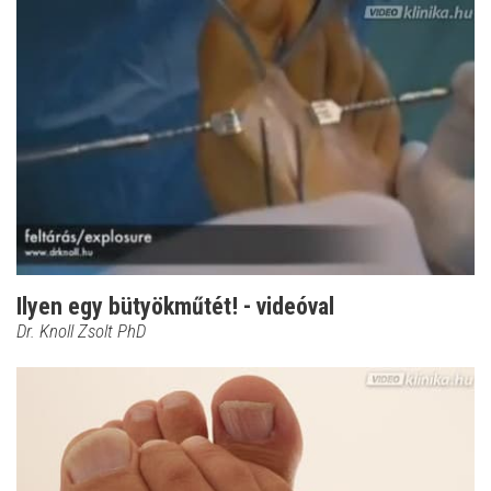
Ilyen egy bütyökműtét! - videóval
Dr. Knoll Zsolt PhD