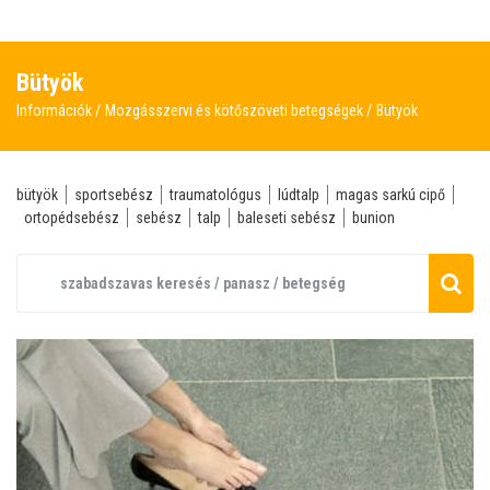
Bütyök
Információk
Mozgásszervi és kötőszöveti betegségek
Bütyök
bütyök
sportsebész
traumatológus
lúdtalp
magas sarkú cipő
ortopédsebész
sebész
talp
baleseti sebész
bunion