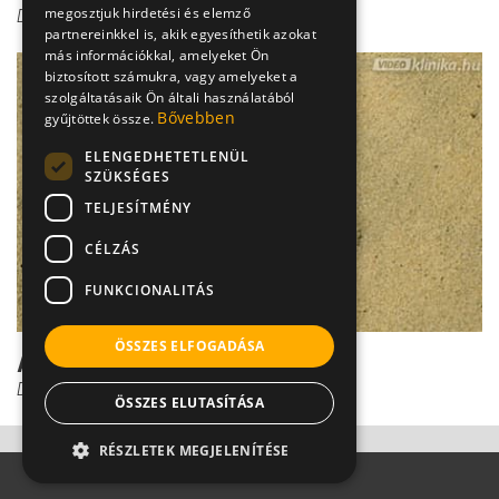
megosztjuk hirdetési és elemző
Dr. Gulyás Károly
partnereinkkel is, akik egyesíthetik azokat
más információkkal, amelyeket Ön
biztosított számukra, vagy amelyeket a
szolgáltatásaik Ön általi használatából
Bővebben
gyűjtöttek össze.
ELENGEDHETETLENÜL
SZÜKSÉGES
TELJESÍTMÉNY
CÉLZÁS
FUNKCIONALITÁS
ÖSSZES ELFOGADÁSA
A lúdtalp diagnózisa
Dr. Pantó Tamás
ÖSSZES ELUTASÍTÁSA
RÉSZLETEK MEGJELENÍTÉSE