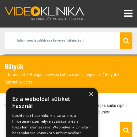
Bütyök
Információk
Mozgásszervi és kötőszöveti betegségek
Bütyök
Baleseti sebész
×
Ez a weboldal sütiket
használ
bütyök
sportsebész
traumatológus
lúdtalp
magas sarkú cipő
ortopédsebész
sebész
talp
baleseti sebész
bunion
Cookie-kat használunk a tartalom, a
hirdetések személyre szabására és a
forgalom elemzésére. Webhelyünk Ön általi
használatára vonatkozó információkat