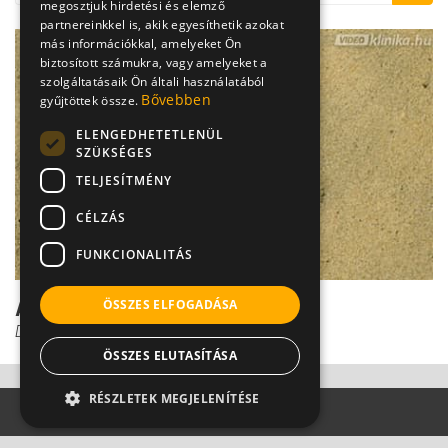
megosztjuk hirdetési és elemző
partnereinkkel is, akik egyesíthetik azokat
más információkkal, amelyeket Ön
biztosított számukra, vagy amelyeket a
szolgáltatásaik Ön általi használatából
Bővebben
gyűjtöttek össze.
ELENGEDHETETLENÜL
SZÜKSÉGES
TELJESÍTMÉNY
CÉLZÁS
FUNKCIONALITÁS
A lúdtalp diagnózisa
ÖSSZES ELFOGADÁSA
Dr. Pantó Tamás
ÖSSZES ELUTASÍTÁSA
RÉSZLETEK MEGJELENÍTÉSE