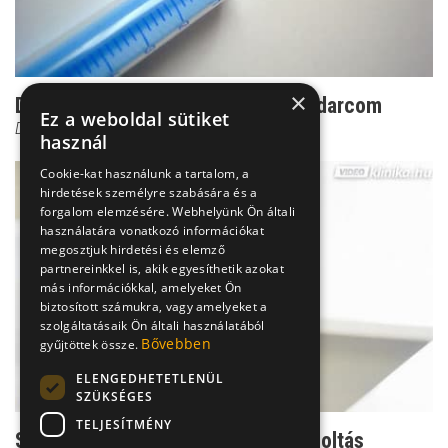
×
Dr. Czeizel: Ez az én személyes kudarcom
Ez a weboldal sütiket
Dr. Czeizel Endre
használ
Cookie-kat használunk a tartalom, a
hirdetések személyre szabására és a
forgalom elemzésére. Webhelyünk Ön általi
használatára vonatkozó információkat
megosztjuk hirdetési és elemző
partnereinkkel is, akik egyesíthetik azokat
más információkkal, amelyeket Ön
biztosított számukra, vagy amelyeket a
szolgáltatásaik Ön általi használatából
Bővebben
gyűjtöttek össze.
ELENGEDHETETLENÜL
SZÜKSÉGES
TELJESÍTMÉNY
Száraz, hurutos köhögés - A H1N1 oltás