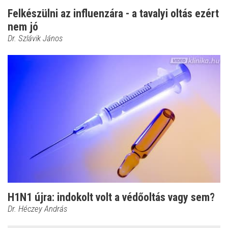
Felkészülni az influenzára - a tavalyi oltás ezért
nem jó
Dr. Szlávik János
H1N1 újra: indokolt volt a védőoltás vagy sem?
Dr. Héczey András