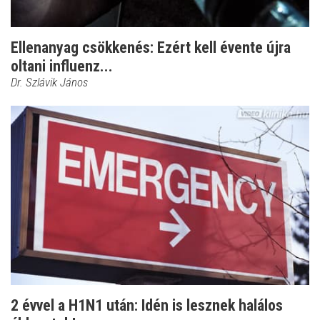
Ellenanyag csökkenés: Ezért kell évente újra
oltani influenz...
Dr. Szlávik János
2 évvel a H1N1 után: Idén is lesznek halálos