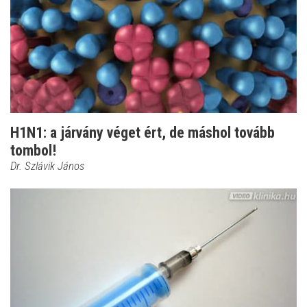
H1N1: a járvány véget ért, de máshol tovább
tombol!
Dr. Szlávik János