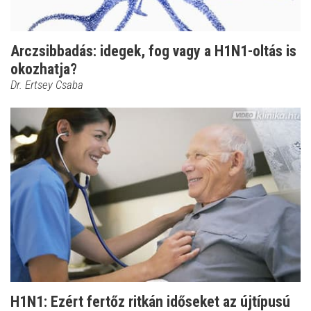
Arczsibbadás: idegek, fog vagy a H1N1-oltás is
okozhatja?
Dr. Ertsey Csaba
H1N1: Ezért fertőz ritkán időseket az újtípusú