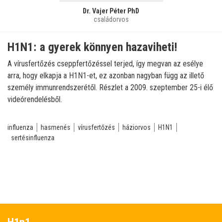
Dr. Vajer Péter PhD
családorvos
H1N1: a gyerek könnyen hazaviheti!
A vírusfertőzés cseppfertőzéssel terjed, így megvan az esélye
arra, hogy elkapja a H1N1-et, ez azonban nagyban függ az illető
személy immunrendszerétől. Részlet a 2009. szeptember 25-i élő
videórendelésből.
influenza
hasmenés
vírusfertőzés
háziorvos
H1N1
sertésinfluenza