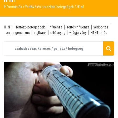
H1n1
Információk
Fertőző és parazitás betegségek
H1n1
H1N1
fertőző betegségek
influenza
sertésinfluenza
védőoltás
orvos genetikus
sejtbank
oltóanyag
világjárvány
H1N1-oltás