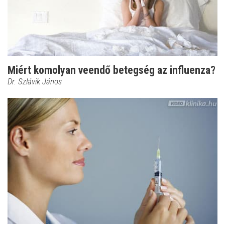
Miért komolyan veendő betegség az influenza?
Dr. Szlávik János