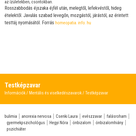
az ízületekben, csontokban.
Rosszabbodás éjszaka éjfél után, melegtől, lefekvéstől, hideg
ételektől. Javulás szabad levegőn, mozgástól, járástól, az érintett
testtáj nyomásától. Forrás
homeopatia. info. hu
Testképzavar
Információk
Mentális és viselkedészavarok
Testképzavar
bulimia
anorexia nervosa
Csenki Laura
evészzavar
falásroham
gyermekpszichológus
Hegyi Nóra
önbizalom
önbizalomhiány
pszichiáter