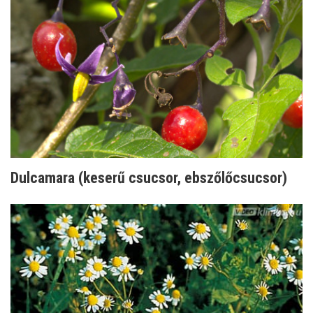
Dulcamara (keserű csucsor, ebszőlőcsucsor)