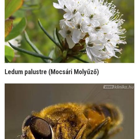
Ledum palustre (Mocsári Molyűző)