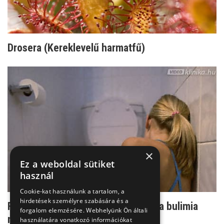
Drosera (Kereklevelű harmatfű)
×
Ez a weboldal sütiket
használ
Cookie-kat használunk a tartalom, a
hirdetések személyre szabására és a
Falásrohamok és önhánytatás - ez a bulimia
forgalom elemzésére. Webhelyünk Ön általi
nervosa
használatára vonatkozó információkat