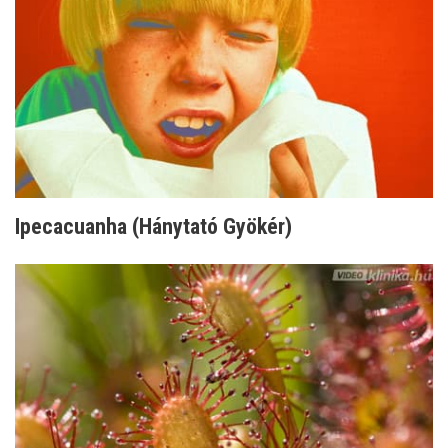
Ipecacuanha (Hánytató Gyökér)