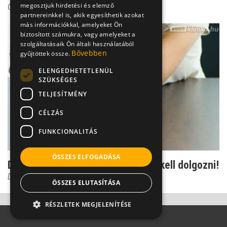
megosztjuk hirdetési és elemző
Csenki Laura
partnereinkkel is, akik egyesíthetik azokat
más információkkal, amelyeket Ön
biztosított számukra, vagy amelyeket a
szolgáltatásaik Ön általi használatából
Bővebben
gyűjtöttek össze.
ELENGEDHETETLENÜL
SZÜKSÉGES
TELJESÍTMÉNY
CÉLZÁS
FUNKCIONALITÁS
ÖSSZES ELFOGADÁSA
Dr. Csernus: az önbizalomért meg kell dolgozni!
Dr. Csernus Imre
ÖSSZES ELUTASÍTÁSA
RÉSZLETEK MEGJELENÍTÉSE