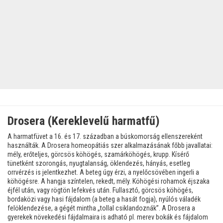
Drosera (Kereklevelű harmatfű)
A harmatfüvet a 16. és 17. században a búskomorság ellenszereként
használták. A Drosera homeopátiás szer alkalmazásának főbb javallatai:
mély, erőteljes, görcsös köhögés, szamárköhögés, krupp. Kísérő
tünetként szorongás, nyugtalanság, öklendezés, hányás, esetleg
orrvérzés is jelentkezhet. A beteg úgy érzi, a nyelőcsövében ingerli a
köhögésre. A hangja színtelen, rekedt, mély. Köhögési rohamok éjszaka
éjfél után, vagy rögtön lefekvés után. Fullasztó, görcsös köhögés,
bordaközi vagy hasi fájdalom (a beteg a hasát fogja), nyúlós váladék
felöklendezése, a gégét mintha „tollal csiklandoznák”. A Drosera a
gyerekek növekedési fájdalmaira is adható pl. merev bokák és fájdalom