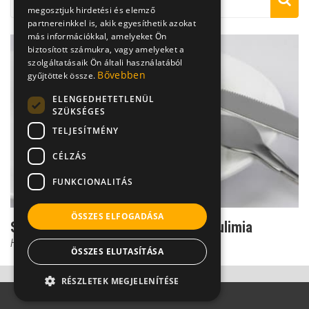
megosztjuk hirdetési és elemző
partnereinkkel is, akik egyesíthetik azokat
más információkkal, amelyeket Ön
biztosított számukra, vagy amelyeket a
szolgáltatásaik Ön általi használatából
Bővebben
gyűjtöttek össze.
ELENGEDHETETLENÜL
SZÜKSÉGES
TELJESÍTMÉNY
CÉLZÁS
FUNKCIONALITÁS
ÖSSZES ELFOGADÁSA
Súlyos evészavarok: anorexia és bulimia
Hegyi Nóra
ÖSSZES ELUTASÍTÁSA
RÉSZLETEK MEGJELENÍTÉSE