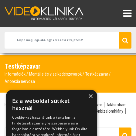
Testképzavar
Információk
Mentális és viselkedészavarok
Testképzavar
Anorexia nervosa
×
Ez a weboldal sütiket
bulimia
anorexia nervosa
Csenki Laura
evészzavar
falásroham
használ
gyermekpszichológus
Hegyi Nóra
önbizalom
önbizalomhiány
Cookie-kat használunk a tartalom, a
pszichiáter
hirdetések személyre szabására és a
forgalom elemzésére. Webhelyünk Ön általi
használatára vonatkozó információkat