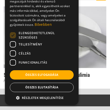
megosztjuk hirdetési és elemző
partnereinkkel is, akik egyesíthetik azokat
más információkkal, amelyeket Ön
biztosított számukra, vagy amelyeket a
szolgáltatásaik Ön általi használatából
Bővebben
gyűjtöttek össze.
ELENGEDHETETLENÜL
SZÜKSÉGES
TELJESÍTMÉNY
CÉLZÁS
FUNKCIONALITÁS
Súlyos evészavarok: anorexia és bulimia
ÖSSZES ELFOGADÁSA
Hegyi Nóra
ÖSSZES ELUTASÍTÁSA
RÉSZLETEK MEGJELENÍTÉSE