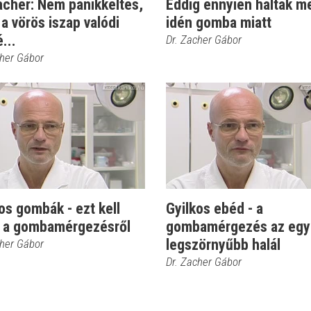
acher: Nem pánikkeltés,
Eddig ennyien haltak m
a vörös iszap valódi
idén gomba miatt
...
Dr. Zacher Gábor
cher Gábor
os gombák - ezt kell
Gyilkos ebéd - a
i a gombamérgezésről
gombamérgezés az egy
legszörnyűbb halál
cher Gábor
Dr. Zacher Gábor