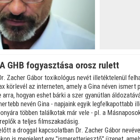
 A GHB fogyasztása orosz rulett
Dr. Zacher Gábor toxikológus nevét illetéktelenül fel
ax körlevél az interneten, amely a Gina néven ismert p
tve arra, hogyan eshet bárki a szer gyanútlan áldozatá
ertebb nevén Gina - napjaink egyik legfelkapottabb il
nyára többen találkotak már vele - pl. a Másnaposok 
eplők a teljes filmszakadásig.
lőtt a droggal kapcsolatban Dr. Zacher Gábor nevéve
kon is megjelent egy "ismeretterjesztő" üzenet, amel