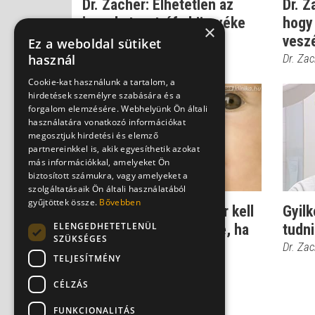
Dr. Zacher: Élhetetlen az
Dr. Z
iszapkatasztrófa környéke
hogy 
×
veszé
Dr. Zacher Gábor
Ez a weboldal sütiket
használ
Dr. Za
Cookie-kat használunk a tartalom, a
hirdetések személyre szabására és a
forgalom elemzésére. Webhelyünk Ön általi
használatára vonatkozó információkat
megosztjuk hirdetési és elemző
partnereinkkel is, akik egyesíthetik azokat
más információkkal, amelyeket Ön
biztosított számukra, vagy amelyeket a
szolgáltatásaik Ön általi használatából
gyűjtöttek össze.
Bővebben
Gomba: nem csak akkor kell
Gyilk
ELENGEDHETETLENÜL
óvatosnak lennünk vele, ha
tudn
SZÜKSÉGES
mérges
Dr. Za
TELJESÍTMÉNY
Dr. Zacher Gábor
CÉLZÁS
FUNKCIONALITÁS