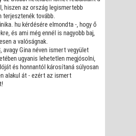
, hiszen az ország legismertebb
m terjesztenék tovább.
inika. hu kérdésére elmondta -, hogy ő
ekre, és ami még ennél is nagyobb baj,
jesen a valóságnak.
 avagy Gina néven ismert vegyület
setében ugyanis lehetetlen megjósolni,
lóját és honnantól károsítaná súlyosan
 alakul át - ezért az ismert
t!