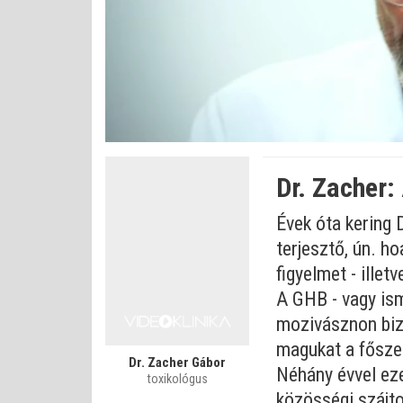
Betöltve
:
Állapot
:
Némítás
0%
0%
kikapcsolva
Dr. Zacher:
Évek óta kering 
terjesztő, ún. ho
figyelmet - ille
A GHB - vagy ism
mozivásznon bizo
magukat a főszer
Dr. Zacher Gábor
Néhány évvel eze
toxikológus
közösségi szájto