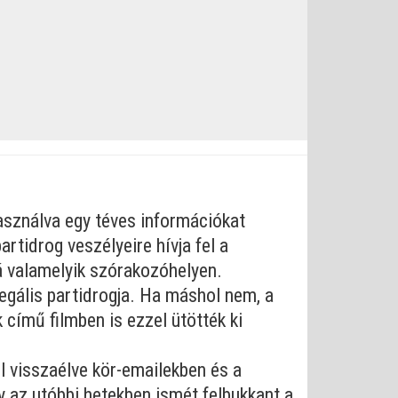
használva egy téves információkat
artidrog veszélyeire hívja fel a
vá valamelyik szórakozóhelyen.
legális partidrogja. Ha máshol nem, a
című filmben is ezzel ütötték ki
l visszaélve kör-emailekben és a
y az utóbbi hetekben ismét felbukkant a