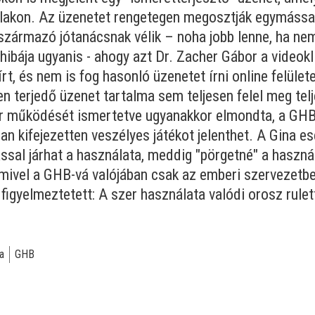
lakon. Az üzenetet rengetegen megosztják egymással
származó jótanácsnak vélik – noha jobb lenne, ha ne
ibája ugyanis - ahogy azt Dr. Zacher Gábor a videokl
t, és nem is fog hasonló üzenetet írni online felület
en terjedő üzenet tartalma sem teljesen felel meg tel
er működését ismertetve ugyanakkor elmondta, a GHB,
an kifejezetten veszélyes játékot jelenthet. A Gina e
ssal járhat a használata, meddig "pörgetné" a haszná
mivel a GHB-vá valójában csak az emberi szervezetben
 figyelmeztetett: A szer használata valódi orosz rulet
a
GHB