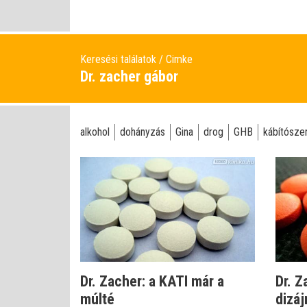
Keresési találatok
Cimke
Dr. zacher gábor
alkohol
dohányzás
Gina
drog
GHB
kábítósze
Dr. Zacher: a KATI már a
Dr. Z
múlté
dizáj