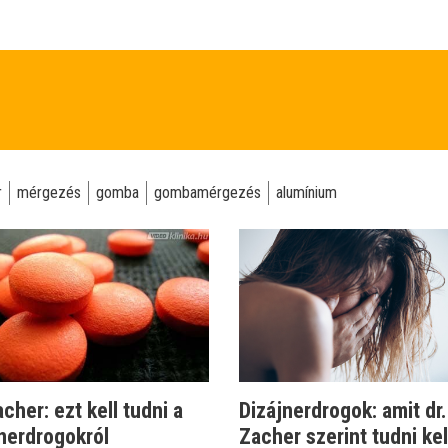
r
mérgezés
gomba
gombamérgezés
alumínium
acher: ezt kell tudni a
Dizájnerdrogok: amit dr.
nerdrogokról
Zacher szerint tudni kel