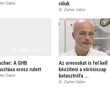
róluk
cher Gábor
Dr. Zacher Gábor
acher: A GHB
Az orvosokat is fel kell
sztása orosz rulett
készíteni a vörösiszap
katasztrófa ...
cher Gábor
Dr. Zacher Gábor