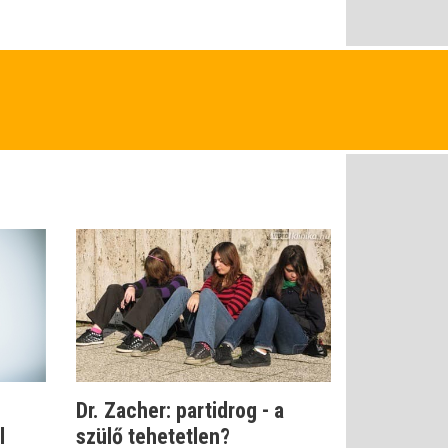
Dr. Zacher: partidrog - a
l
szülő tehetetlen?