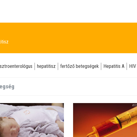
itisz
sztroenterológus
hepatitisz
fertőző betegségek
Hepatitis A
HIV