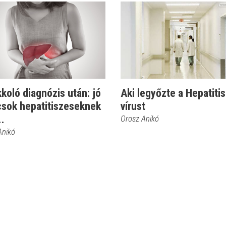
koló diagnózis után: jó
Aki legyőzte a Hepatitis
csok hepatitiszeseknek
vírust
..
Orosz Anikó
Anikó