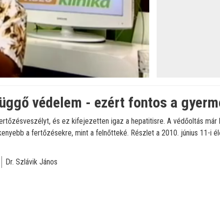
függő védelem - ezért fontos a gyerm
ertőzésveszélyt, és ez kifejezetten igaz a hepatitisre. A védőoltás már
yebb a fertőzésekre, mint a felnőtteké. Részlet a 2010. június 11-i él
Dr. Szlávik János