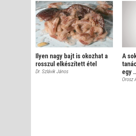
Ilyen nagy bajt is okozhat a
A sok
rosszul elkészített étel
taná
egy .
Dr. Szlávik János
Orosz 