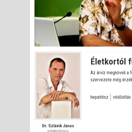
Betöltve
:
Állapot
:
Némítás
0%
0%
kikapcsolva
Életkortól 
Az árvíz megnöveli a f
szervezete még érzéken
hepatitisz
védőoltás
Dr. Szlávik János
infektológus