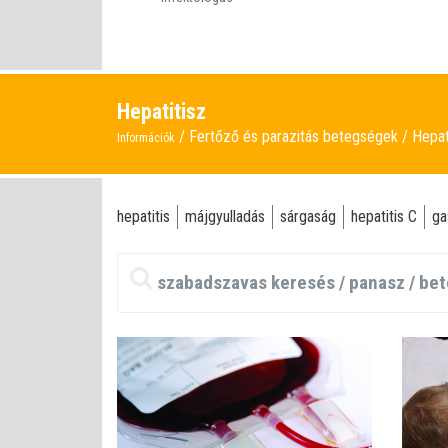
Hepatitisz
Fertőző és parazitás betegségek
Hepat
Információk
hepatitis
májgyulladás
sárgaság
hepatitis C
ga