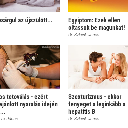
sárgul az újszülött...
Egyiptom: Ezek ellen
oltassuk be magunkat!
Dr. Szlávik János
os tetoválás - ezért
Szexturizmus - ekkor
jánlott nyaralás idején
fenyeget a leginkább a
...
hepatitis B
ávik János
Dr. Szlávik János