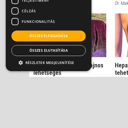
TELJESÍTMÉNY
Dr. Makara Mihály
Dr. Ma
CÉLZÁS
FUNKCIONALITÁS
ÖSSZES ELFOGADÁSA
ÖSSZES ELUTASÍTÁSA
RÉSZLETEK MEGJELENÍTÉSE
Hepatitisből májrák? Sajnos
Hepat
lehetséges
tehet
száza
Dr. Makara Mihály
Dr. Ma