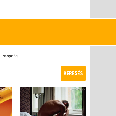
sárgaság
KERESÉS