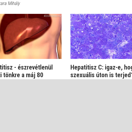
kara Mihály
itisz - észrevétlenül
Hepatitisz C: igaz-e, ho
i tönkre a máj 80
szexuális úton is terjed
lékát...
Dr. Makara Mihály
kara Mihály