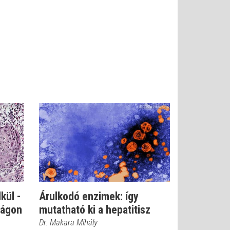
kül -
Árulkodó enzimek: így
zágon
mutatható ki a hepatitisz
Dr. Makara Mihály