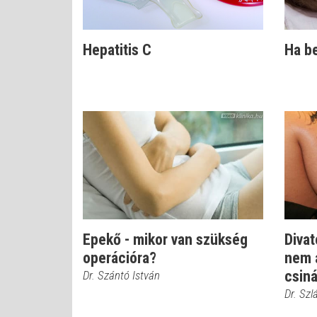
Hepatitis C
Ha be
Epekő - mikor van szükség
Divat
operációra?
nem a
csiná
Dr. Szántó István
Dr. Szl