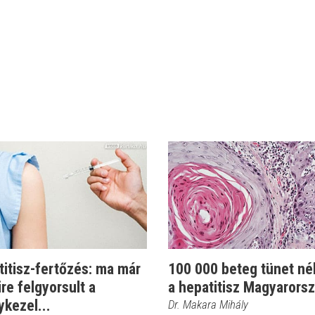
itisz-fertőzés: ma már
100 000 beteg tünet nél
re felgyorsult a
a hepatitisz Magyarors
kezel...
Dr. Makara Mihály