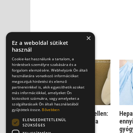
×
Ez a weboldal sütiket
használ
Cookie-kat használunk a tartalom, a
hirdetések személyre szabására és a
forgalom elemzésére. Webhelyünk Ön általi
használatára vonatkozó információkat
megosztjuk hirdetési és elemző
partnereinkkel is, akik egyesíthetik azokat
más információkkal, amelyeket Ön
biztosított számukra, vagy amelyeket a
szolgáltatásaik Ön általi használatából
gyűjtöttek össze.
Bővebben
Küzdelem a hepatitisz ellen:
Hepat
ELENGEDHETETLENÜL
ezért tilos félbehagyni a
ennyi
SZÜKSÉGES
kezel...
gyógy