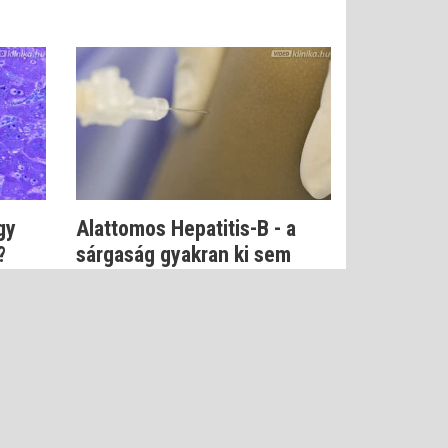
gy
Alattomos Hepatitis-B - a
?
sárgaság gyakran ki sem
alakul
Dr. Szlávik János