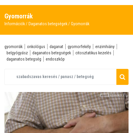
Gyomorrák
Információk
Daganatos betegségek
Gyomorrák
gyomorrák
onkológus
daganat
gyomorfekély
enzimhiány
belgyógyász
daganatos betegségek
citosztatikus kezelés
daganatos betegség
endoszkóp