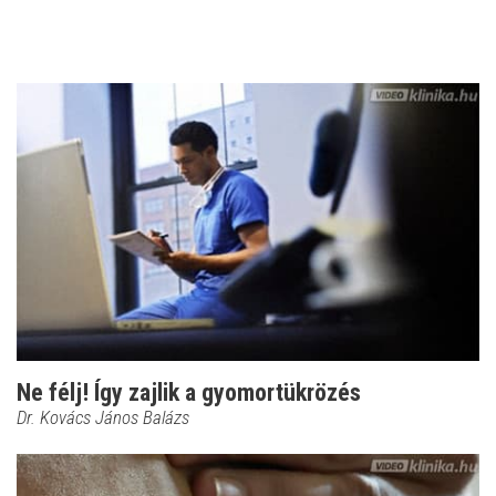
Ne félj! Így zajlik a gyomortükrözés
Dr. Kovács János Balázs