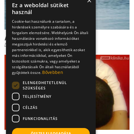
×
Ez a weboldal sütiket
használ
Cookie-kat használunk a tartalom, a
hirdetések személyre szabására és a
forgalom elemzésére. Webhelyünk Ön általi
A gyomorrák diagnózisa
használatára vonatkozó információkat
megosztjuk hirdetési és elemző
Dr. Bene László
partnereinkkel is, akik egyesíthetik azokat
más információkkal, amelyeket Ön
biztosított számukra, vagy amelyeket a
szolgáltatásaik Ön általi használatából
Bővebben
gyűjtöttek össze.
ELENGEDHETETLENÜL
SZÜKSÉGES
TELJESÍTMÉNY
CÉLZÁS
FUNKCIONALITÁS
ÖSSZES ELFOGADÁSA