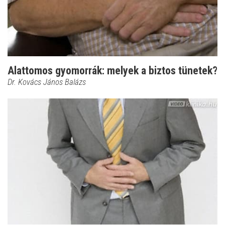
Alattomos gyomorrák: melyek a biztos tünetek?
Dr. Kovács János Balázs