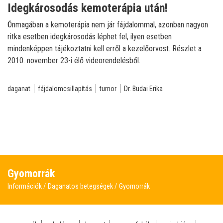
Idegkárosodás kemoterápia után!
Önmagában a kemoterápia nem jár fájdalommal, azonban nagyon
ritka esetben idegkárosodás léphet fel, ilyen esetben
mindenképpen tájékoztatni kell erről a kezelőorvost. Részlet a
2010. november 23-i élő videorendelésből.
daganat
fájdalomcsillapítás
tumor
Dr. Budai Erika
Gyomorrák
Információk
Daganatos betegségek
Gyomorrák