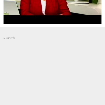
Betöltve
:
Állapot
:
Némítás
0%
0%
kikapcsolva
HIRDETÉS