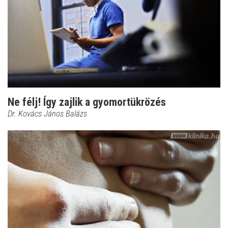
Ne félj! Így zajlik a gyomortükrözés
Dr. Kovács János Balázs