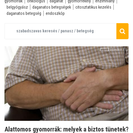
gyomorrák
onkológus
daganat
gyomorfekély
enzimhiány
belgyógyász
daganatos betegségek
citosztatikus kezelés
daganatos betegség
endoszkóp
Alattomos gyomorrák: melyek a biztos tünetek?