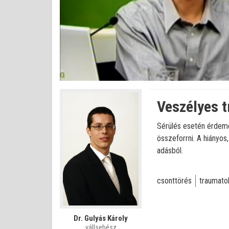
Bet
Állapot
:
Némítás
0%
0%
kikapcsolva
Veszélyes t
Sérülés esetén érdemes
összeforrni. A hiányos
adásból.
csonttörés
traumato
Dr. Gulyás Károly
vállsebész