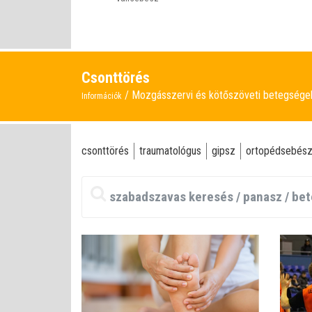
Csonttörés
Mozgásszervi és kötőszöveti betegség
Információk
csonttörés
traumatológus
gipsz
ortopédsebés