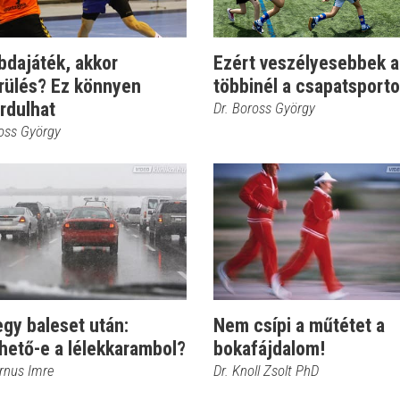
bdajáték, akkor
Ezért veszélyesebbek a
érülés? Ez könnyen
többinél a csapatsport
rdulhat
Dr. Boross György
ross György
egy baleset után:
Nem csípi a műtétet a
hető-e a lélekkarambol?
bokafájdalom!
ernus Imre
Dr. Knoll Zsolt PhD