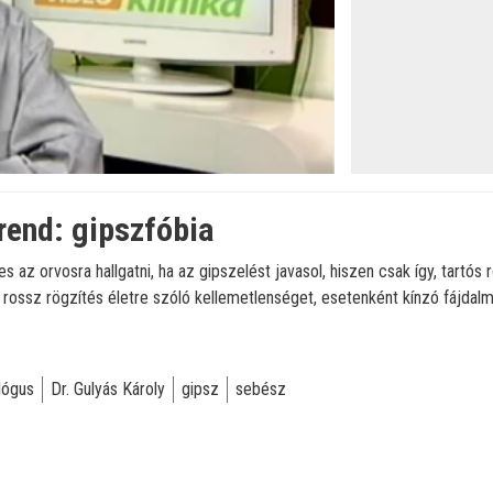
öltve
:
rend: gipszfóbia
 az orvosra hallgatni, ha az gipszelést javasol, hiszen csak így, tartós
, rossz rögzítés életre szóló kellemetlenséget, esetenként kínzó fájdal
lógus
Dr. Gulyás Károly
gipsz
sebész