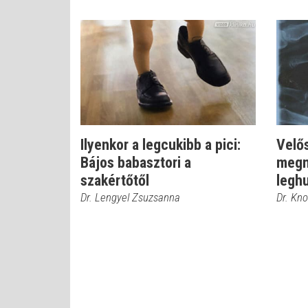
Ilyenkor a legcukibb a pici:
Velő
Bájos babasztori a
megm
szakértőtől
leghu
Dr. Lengyel Zsuzsanna
Dr. Kno