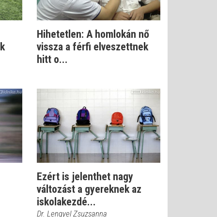
Hihetetlen: A homlokán nő
ok
vissza a férfi elveszettnek
hitt o...
Ezért is jelenthet nagy
változást a gyereknek az
iskolakezdé...
Dr. Lengyel Zsuzsanna