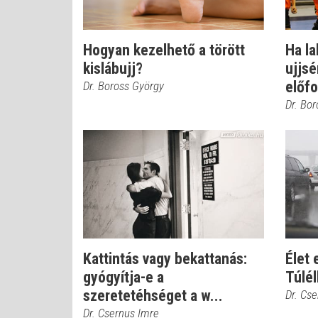
Hogyan kezelhető a törött
Ha la
kislábujj?
ujjs
előfo
Dr. Boross György
Dr. Bo
Kattintás vagy bekattanás:
Élet 
gyógyítja-e a
Túlél
szeretetéhséget a w...
Dr. Cs
Dr. Csernus Imre