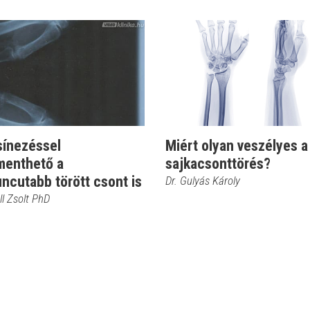
sínezéssel
Miért olyan veszélyes a
enthető a
sajkacsonttörés?
ncutabb törött csont is
Dr. Gulyás Károly
ll Zsolt PhD