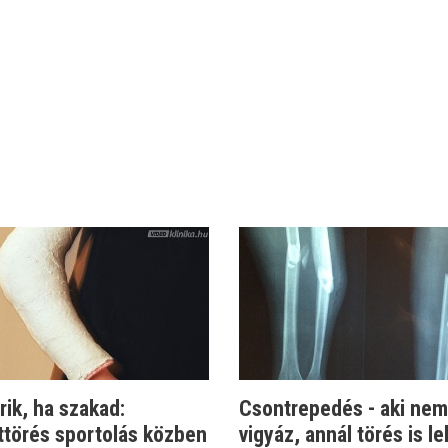
rik, ha szakad:
Csontrepedés - aki nem
ttörés sportolás közben
vigyáz, annál törés is le