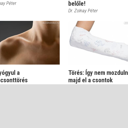
belőle!
nay Péter
Dr. Zolnay Péter
yógyul a
Törés: Így nem mozdul
scsonttörés
majd el a csontok
nay Péter
Dr. Knoll Zsolt PhD