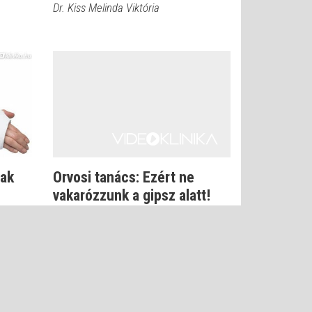
Dr. Kiss Melinda Viktória
nak
Orvosi tanács: Ezért ne
vakarózzunk a gipsz alatt!
Dr. Gulyás Károly