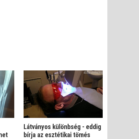
Látványos különbség - eddig
het
bírja az esztétikai tömés