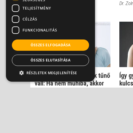
levágták a lábát -...
Dr. Zol
TELJESÍTMÉNY
CÉLZÁS
FUNKCIONALITÁS
ÖSSZES ELFOGADÁSA
ÖSSZES ELUTASÍTÁSA
RÉSZLETEK MEGJELENÍTÉSE
Műtét után rövidebbnek tűnő
Így g
váll: Ha nem műhiba, akkor
kulc
mi?
Dr. Zol
Dr. Zolnay Péter