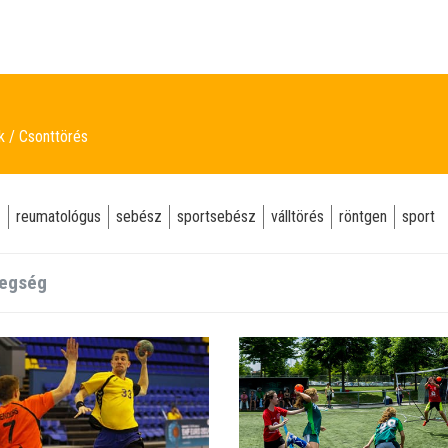
ek
Csonttörés
z
reumatológus
sebész
sportsebész
válltörés
röntgen
sport