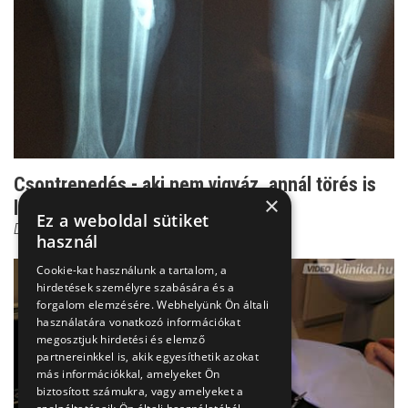
Csontrepedés - aki nem vigyáz, annál törés is
×
lehet belőle!
Ez a weboldal sütiket
Dr. Zolnay Péter
használ
Cookie-kat használunk a tartalom, a
hirdetések személyre szabására és a
forgalom elemzésére. Webhelyünk Ön általi
használatára vonatkozó információkat
megosztjuk hirdetési és elemző
partnereinkkel is, akik egyesíthetik azokat
más információkkal, amelyeket Ön
biztosított számukra, vagy amelyeket a