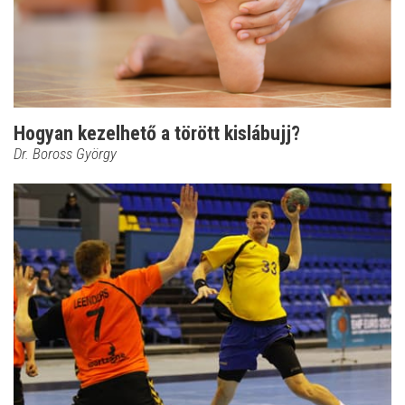
Hogyan kezelhető a törött kislábujj?
Dr. Boross György