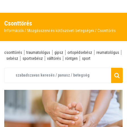
Csonttörés
Információk
Mozgásszervi és kötőszöveti betegségek
Csonttörés
csonttörés
traumatológus
gipsz
ortopédsebész
reumatológus
sebész
sportsebész
válltörés
röntgen
sport