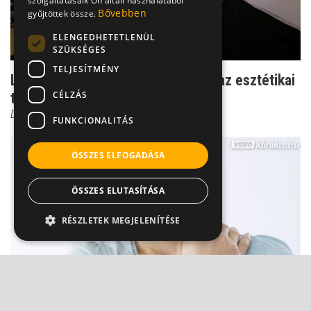
szolgáltatásaik Ön általi használatából
Bővebben
gyűjtöttek össze.
ELENGEDHETETLENÜL
SZÜKSÉGES
TELJESÍTMÉNY
Látványos különbség - eddig bírja az esztétikai
CÉLZÁS
tömés
Dr. Kiss Melinda Viktória
FUNKCIONALITÁS
ÖSSZES ELFOGADÁSA
ÖSSZES ELUTASÍTÁSA
RÉSZLETEK MEGJELENÍTÉSE