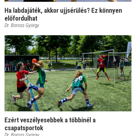
Ha labdajáték, akkor ujjsérülés? Ez könnyen
előfordulhat
Dr. Boross György
Ezért veszélyesebbek a többinél a
csapatsportok
Dr. Boross György