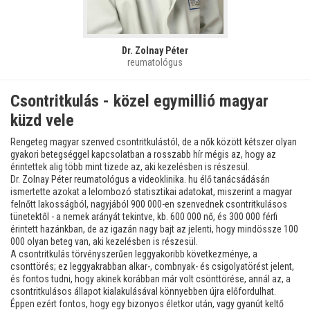
Dr. Zolnay Péter
reumatológus
Csontritkulás - közel egymillió magyar
küzd vele
Rengeteg magyar szenved csontritkulástól, de a nők között kétszer olyan
gyakori betegséggel kapcsolatban a rosszabb hír mégis az, hogy az
érintettek alig több mint tizede az, aki kezelésben is részesül.
Dr. Zolnay Péter reumatológus a videoklinika. hu élő tanácsádásán
ismertette azokat a lelombozó statisztikai adatokat, miszerint a magyar
felnőtt lakosságból, nagyjából 900 000-en szenvednek csontritkulásos
tünetektől - a nemek arányát tekintve, kb. 600 000 nő, és 300 000 férfi
érintett hazánkban, de az igazán nagy bajt az jelenti, hogy mindössze 100
000 olyan beteg van, aki kezelésben is részesül.
A csontritkulás törvényszerűen leggyakoribb következménye, a
csonttörés; ez leggyakrabban alkar-, combnyak- és csigolyatörést jelent,
és fontos tudni, hogy akinek korábban már volt csönttörése, annál az, a
csontritkulásos állapot kialakulásával könnyebben újra előfordulhat.
Éppen ezért fontos, hogy egy bizonyos életkor után, vagy gyanút keltő