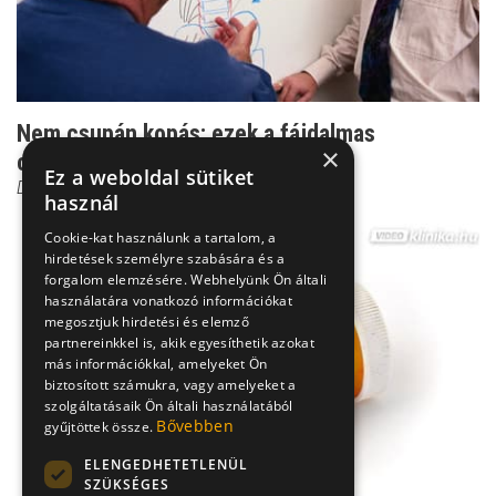
Nem csupán kopás: ezek a fájdalmas
×
csontritkulás biztos jele...
Ez a weboldal sütiket
Dr. Zolnay Péter
használ
Cookie-kat használunk a tartalom, a
hirdetések személyre szabására és a
forgalom elemzésére. Webhelyünk Ön általi
használatára vonatkozó információkat
megosztjuk hirdetési és elemző
partnereinkkel is, akik egyesíthetik azokat
más információkkal, amelyeket Ön
biztosított számukra, vagy amelyeket a
szolgáltatásaik Ön általi használatából
Bővebben
gyűjtöttek össze.
ELENGEDHETETLENÜL
SZÜKSÉGES