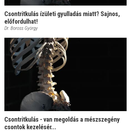
Csontritkulás ízületi gyulladás miatt? Sajnos,
előfordulhat!
Dr. Boross György
Csontritkulás - van megoldás a mészszegény
csontok kezelésér...