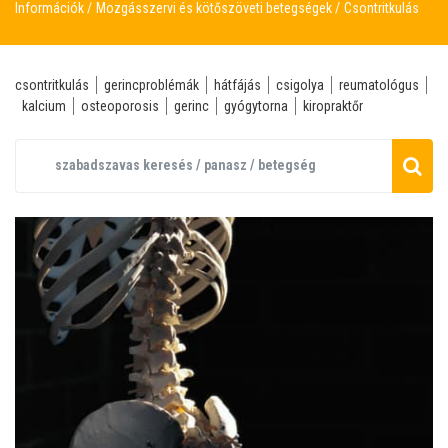
Információk
Mozgásszervi és kötőszöveti betegségek
Csontritkulás
csontritkulás
gerincproblémák
hátfájás
csigolya
reumatológus
kalcium
osteoporosis
gerinc
gyógytorna
kiropraktőr