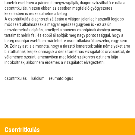
tünetek esetében a pácienst megvizsgálják, diagnosztizálható-e nála a
csontritkulás, hiszen ebben az esetben megfelelő gyógyszeres
kezelésben is részesülhetne a beteg.
A csontritkulás diagnosztizálására a világon jelenleg használt legjobb
módszert alkalmazzak a magyar egészségügyben is - ez az ún.
denzitometriás eljárás, amellyel a páciens csontjának ásványi anyag
tartalmát mérik fel, és ebből állapítják meg nagy pontossággal, hogy a
beteg csontjai esetében már lehet-e csontritkulásról beszélni, vagy sem.
Dr. Zolnay azt is elmondta, hogy a riasztó ismeretek talán némelyeket arra
bíztathatnak, kérjék önmaguk a denzitometriás vizsgálatot orvosaiktól, de
véleménye szerint, amennyiben megfelelő szakorvos ezt nem látja
indokoltnak, akkor nem érdemes a vizsgálatot elvégeztetni.
csontritkulás
kalcium
reumatológus
Csontritkulás