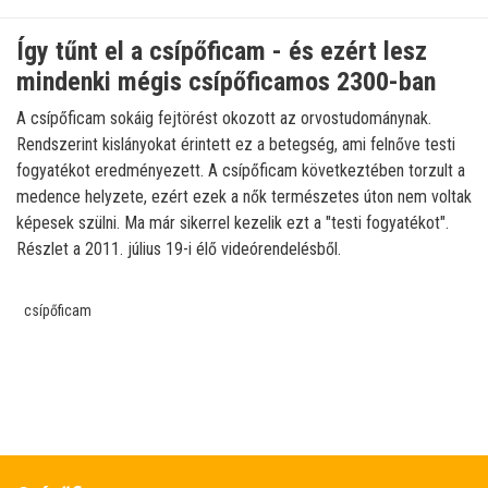
Így tűnt el a csípőficam - és ezért lesz
mindenki mégis csípőficamos 2300-ban
A csípőficam sokáig fejtörést okozott az orvostudománynak.
Rendszerint kislányokat érintett ez a betegség, ami felnőve testi
fogyatékot eredményezett. A csípőficam következtében torzult a
medence helyzete, ezért ezek a nők természetes úton nem voltak
képesek szülni. Ma már sikerrel kezelik ezt a "testi fogyatékot".
Részlet a 2011. július 19-i élő videórendelésből.
csípőficam