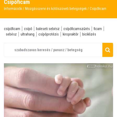
Csípőficam
Információk
Mozgásszervi és kötőszöveti betegségek
Csípőficam
csípőficam
csípő
baleseti sebész
csípőficamszűrés
ficam
sebész
ultrahang
csípőprotézis
kiropraktőr
biciklizés