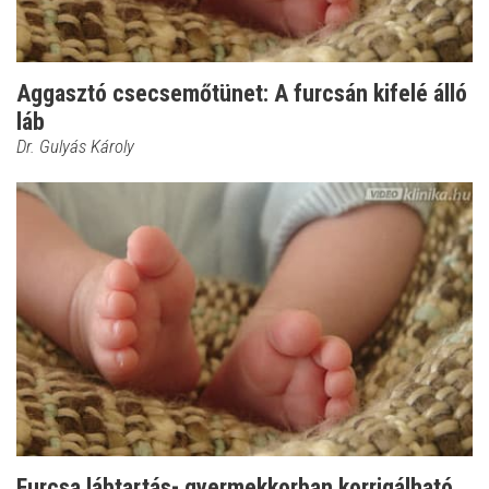
Aggasztó csecsemőtünet: A furcsán kifelé álló
láb
Dr. Gulyás Károly
Furcsa lábtartás- gyermekkorban korrigálható