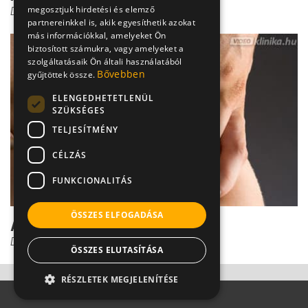
megosztjuk hirdetési és elemző
Dr. Pantó Tamás
partnereinkkel is, akik egyesíthetik azokat
más információkkal, amelyeket Ön
biztosított számukra, vagy amelyeket a
szolgáltatásaik Ön általi használatából
Bővebben
gyűjtöttek össze.
ELENGEDHETETLENÜL
SZÜKSÉGES
TELJESÍTMÉNY
CÉLZÁS
FUNKCIONALITÁS
ÖSSZES ELFOGADÁSA
A csipőficam diagnózisa
Dr. Pantó Tamás
ÖSSZES ELUTASÍTÁSA
RÉSZLETEK MEGJELENÍTÉSE