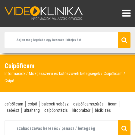
Csípőficam
Információk
Mozgásszervi és kötőszöveti betegségek
Csípőficam
Csípő
csípőficam
csípő
baleseti sebész
csípőficamszűrés
ficam
sebész
ultrahang
csípőprotézis
kiropraktőr
biciklizés