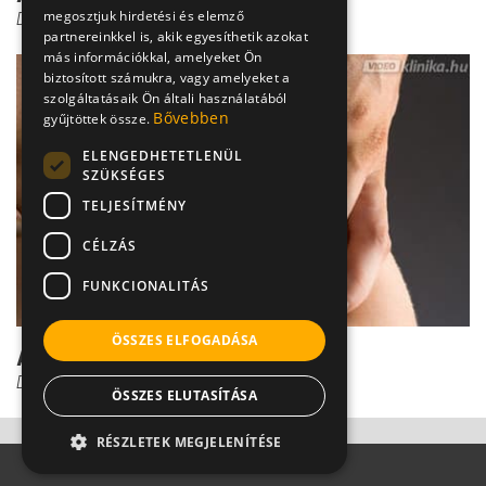
megosztjuk hirdetési és elemző
Dr. Pantó Tamás
partnereinkkel is, akik egyesíthetik azokat
más információkkal, amelyeket Ön
biztosított számukra, vagy amelyeket a
szolgáltatásaik Ön általi használatából
Bővebben
gyűjtöttek össze.
ELENGEDHETETLENÜL
SZÜKSÉGES
TELJESÍTMÉNY
CÉLZÁS
FUNKCIONALITÁS
ÖSSZES ELFOGADÁSA
A csipőficam diagnózisa
Dr. Pantó Tamás
ÖSSZES ELUTASÍTÁSA
RÉSZLETEK MEGJELENÍTÉSE