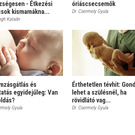
zségesen - Étkezési
óriáscsecsemők
csok kismamákna...
Dr. Csermely Gyula
ogh Katalin
mzásgátlás és
Érthetetlen tévhit: Gon
atás egyidejűleg: Van
lehet a szülésnél, ha
ldás?
rövidlátó vag...
ermely Gyula
Dr. Csermely Gyula