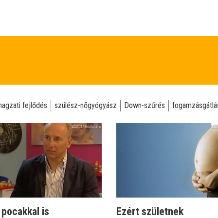
agzati fejlődés
szülész-nőgyógyász
Down-szűrés
fogamzásgátlá
pocakkal is
Ezért születnek