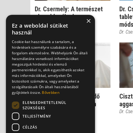
Dr. Csermely: A természet
Dr. C
okosabb nálunk
table
×
móds
Dr. Csermely Gyula
Ez a weboldal sütiket
használ
Dr. Cs
Cookie-kat használunk a tartalom, a
hirdetések személyre szabására és a
forgalom elemzésére. Webhelyünk Ön általi
használatára vonatkozó információkat
megosztjuk hirdetési és elemző
partnereinkkel is, akik egyesíthetik azokat
más információkkal, amelyeket Ön
biztosított számukra, vagy amelyeket a
szolgáltatásaik Ön általi használatából
gyűjtöttek össze.
Bővebben
Dr.Csermely: Ez a teendő
Ciszt
ELENGEDHETETLENÜL
Down-kór gyanú esetén
agga
SZÜKSÉGES
Dr. Csermely Gyula
Dr. Cs
TELJESÍTMÉNY
CÉLZÁS