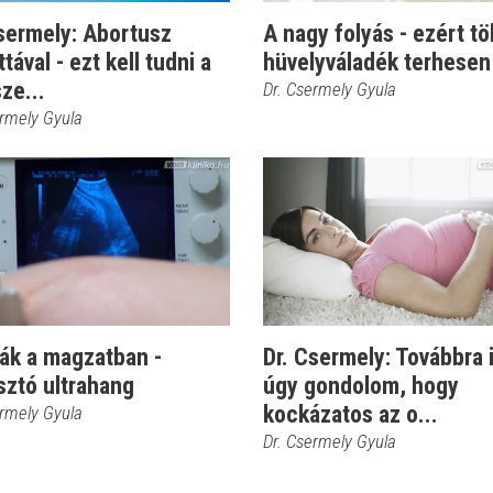
sermely: Abortusz
A nagy folyás - ezért tö
ttával - ezt kell tudni a
hüvelyváladék terhesen
ze...
Dr. Csermely Gyula
ermely Gyula
ák a magzatban -
Dr. Csermely: Továbbra 
sztó ultrahang
úgy gondolom, hogy
kockázatos az o...
ermely Gyula
Dr. Csermely Gyula