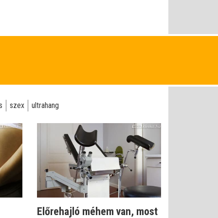
s
szex
ultrahang
Előrehajló méhem van, most