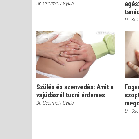
egés
Dr. Csermely Gyula
taná
Dr. Bal
Szülés és szenvedés: Amit a
Foga
vajúdásról tudni érdemes
szopt
mego
Dr. Csermely Gyula
Dr. Cs