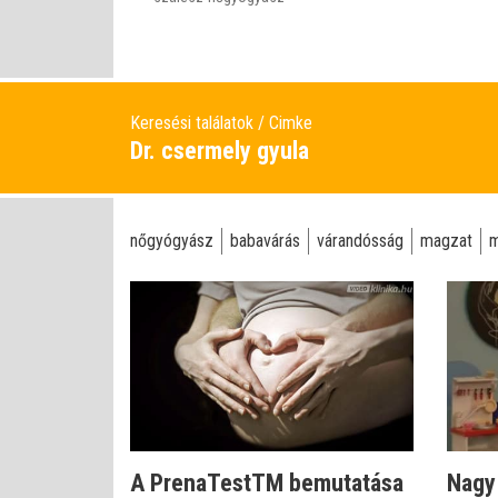
Keresési találatok
Cimke
Dr. csermely gyula
nőgyógyász
babavárás
várandósság
magzat
m
A PrenaTestTM bemutatása
Nagy 