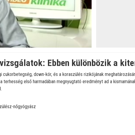
vizsgálatok: Ebben különbözik a kite
gi cukorbetegség, down-kór, és a koraszülés rizikójának meghatározásár
s a terhesség első harmadában megnyugtató eredményt ad a kismamának
.
zülész-nőgyógyász