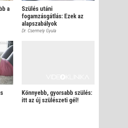
bb a
Szülés utáni
fogamzásgátlás: Ezek az
alapszabályok
Dr. Csermely Gyula
is
Könnyebb, gyorsabb szülés:
itt az új szülészeti gél!