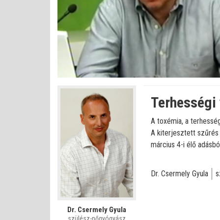
Betöltve
:
Állapot
:
Némítás
0%
0%
kikapcsolva
Terhességi 
A toxémia, a terhessé
A kiterjesztett szűré
március 4-i élő adásból
Dr. Csermely Gyula
s
Dr. Csermely Gyula
szülész-nőgyógyász