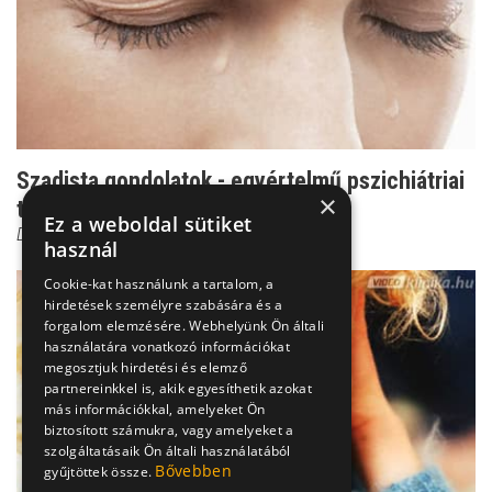
Szadista gondolatok - egyértelmű pszichiátriai
×
tünet
Ez a weboldal sütiket
Dr. Ormay István
használ
Cookie-kat használunk a tartalom, a
hirdetések személyre szabására és a
forgalom elemzésére. Webhelyünk Ön általi
használatára vonatkozó információkat
megosztjuk hirdetési és elemző
partnereinkkel is, akik egyesíthetik azokat
más információkkal, amelyeket Ön
biztosított számukra, vagy amelyeket a
szolgáltatásaik Ön általi használatából
Bővebben
gyűjtöttek össze.