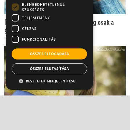
ELENGEDHETETLENÜL
SZÜKSÉGES
TELJESÍTMÉNY
Így gyógyul a pánikbeteg - nem elég csak a
CÉLZÁS
gyógyszerben bízn...
Dr. Ormay István
FUNKCIONALITÁS
ÖSSZES ELFOGADÁSA
ÖSSZES ELUTASÍTÁSA
RÉSZLETEK MEGJELENÍTÉSE
Segítség! Szorong a gyermekem!