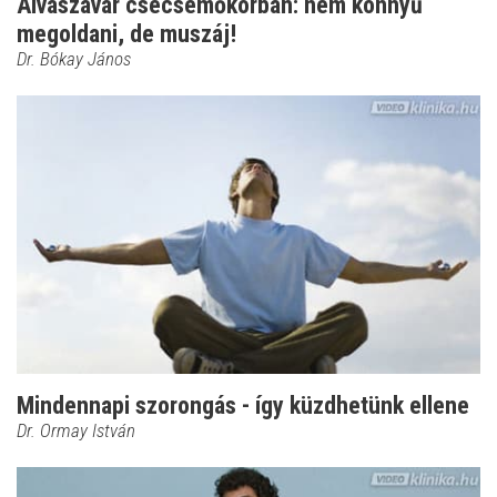
Alvászavar csecsemőkorban: nem könnyű
megoldani, de muszáj!
Dr. Bókay János
Mindennapi szorongás - így küzdhetünk ellene
Dr. Ormay István