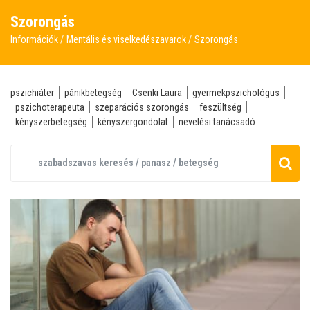
Szorongás
Információk
Mentális és viselkedészavarok
Szorongás
pszichiáter
pánikbetegség
Csenki Laura
gyermekpszichológus
pszichoterapeuta
szeparációs szorongás
feszültség
kényszerbetegség
kényszergondolat
nevelési tanácsadó