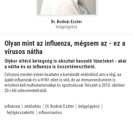
Dr. Bodnár Eszter
belgyógyász
Olyan mint az influenza, mégsem az - ez a
vírusos nátha
Olykor eltérő betegség is okozhat hasonló tüneteket - akár
a nátha és az influenza is összetéveszthető.
Célszerű minden évben beadatni a kombinált védőoltást ami a régi, az
újabb influenzák és a H1N1 ellen is véd, de az immunrendszeren is
erősíteni kell multivitaminokkal és sportolással. Részlet a 2010. október
20-i élő videorendelésből.
influenza
védőoltás
Dr. Bodnár Eszter
belgyógyász
fejfájásszakértő
influenzavírus