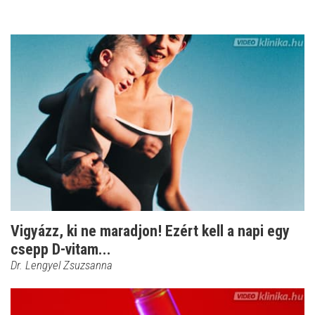
Vigyázz, ki ne maradjon! Ezért kell a napi egy
csepp D-vitam...
Dr. Lengyel Zsuzsanna