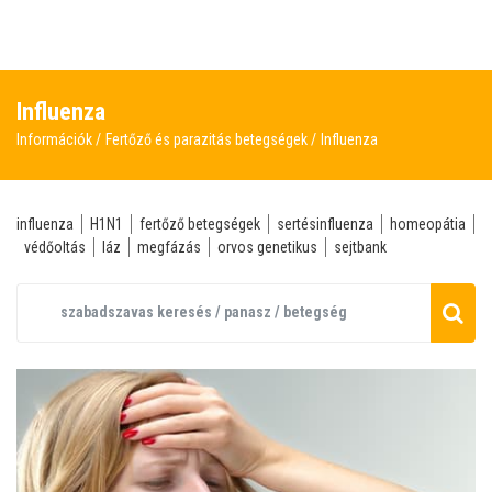
Influenza
Információk
Fertőző és parazitás betegségek
Influenza
influenza
H1N1
fertőző betegségek
sertésinfluenza
homeopátia
védőoltás
láz
megfázás
orvos genetikus
sejtbank