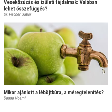
Vesekőzúzás és ízületi fájdalmak: Valóban
lehet összefüggés?
Dr. Fischer Gábor
Mikor ajánlott a léböjtkúra, a méregtelenítés?
Dadda Noémi