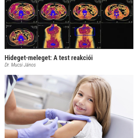
Hideget-meleget: A test reakciói
Dr. Mucsi János