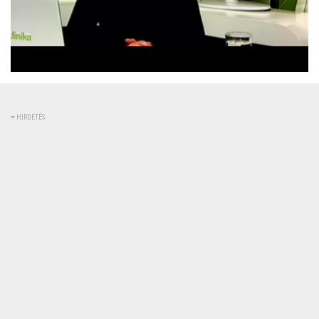
Betöltve
:
Állapot
:
Némítás
0%
0%
kikapcsolva
HIRDETÉS